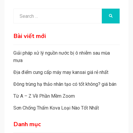
t
e
Search
SEARCH
r
for:
n
a
Bài viết mới
t
i
Giải pháp xử lý nguồn nước bị ô nhiễm sau mùa
v
mưa
e
Địa điểm cung cấp máy may kansai giá rẻ nhất
:
Đông trùng hạ thảo nhân tạo có tốt không? giá bán
Từ A – Z Về Phần Mềm Zoom
Sơn Chống Thấm Kova Loại Nào Tốt Nhất
Danh mục