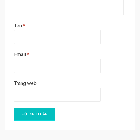
Tên
*
Email
*
Trang web
A
l