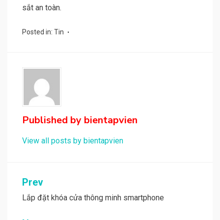
sắt an toàn.
Posted in:
Tin
Published by
bientapvien
View all posts by bientapvien
Điều
Prev
hướng
Lắp đặt khóa cửa thông minh smartphone
bài