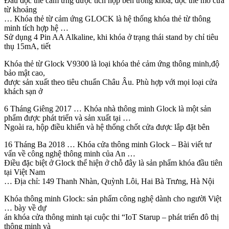
Đầu đọc thẻ cảm ứng được tích hợp bên trong khóa, đọc thẻ mở cửa
từ khoảng
… Khóa thẻ từ cảm ứng GLOCK là hệ thống khóa thẻ từ thông
minh tích hợp hệ …
Sử dụng 4 Pin AA Alkaline, khi khóa ở trạng thái stand by chỉ tiêu
thụ 15mA, tiết
Khóa thẻ từ Glock V9300 là loại khóa thẻ cảm ứng thông minh,độ
bảo mật cao,
được sản xuất theo tiêu chuẩn Châu Âu. Phù hợp với mọi loại cửa
khách sạn ở
6 Tháng Giêng 2017 … Khóa nhà thông minh Glock là một sản
phẩm được phát triển và sản xuất tại …
Ngoài ra, hộp điều khiển và hệ thống chốt cửa được lắp đặt bên
16 Tháng Ba 2018 … Khóa cửa thông minh Glock – Bài viết tư
vấn về công nghệ thông minh của An …
Điều đặc biệt ở Glock thể hiện ở chỗ đây là sản phẩm khóa đầu tiên
tại Việt Nam
… Địa chỉ: 149 Thanh Nhàn, Quỳnh Lôi, Hai Bà Trưng, Hà Nội
Khóa thông minh Glock: sản phẩm công nghệ dành cho người Việt
… bày về dự
án khóa cửa thông minh tại cuộc thi “IoT Starup – phát triển đô thị
thông minh và