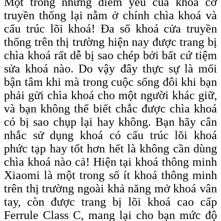
Một trong những điểm yếu của khoá cơ
truyền thống lại nằm ở chính chìa khoá và
cấu trúc lõi khoá! Đa số khoá cửa truyền
thống trên thị trường hiện nay được trang bị
chìa khoá rất dễ bị sao chép bởi bất cứ tiệm
sửa khoá nào. Do vậy đây thực sự là mối
bận tâm khi mà trong cuộc sống đôi khi bạn
phải gửi chìa khoá cho một người khác giữ,
và bạn không thể biết chắc được chìa khoá
có bị sao chụp lại hay không. Bạn hãy cân
nhắc sử dụng khoá có cấu trúc lõi khoá
phức tạp hay tốt hơn hết là không cần dùng
chìa khoá nào cả! Hiện tại khoá thông minh
Xiaomi là một trong số ít khoá thông minh
trên thị trường ngoài khả năng mở khoá vân
tay, còn được trang bị lõi khoá c
ao
c
ấp
F
errule
C
lass C, mang lại cho bạn
mức độ