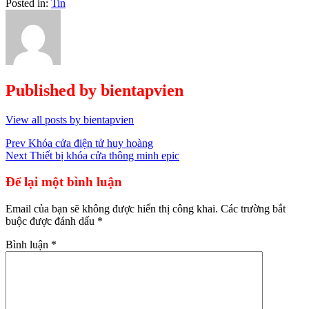
Posted in:
Tin
Published by
bientapvien
View all posts by bientapvien
Điều
Prev
Khóa cửa điện tử huy hoàng
Next
Thiết bị khóa cửa thông minh epic
hướng
bài
Để lại một bình luận
viết
Email của bạn sẽ không được hiển thị công khai.
Các trường bắt
buộc được đánh dấu
*
Bình luận
*