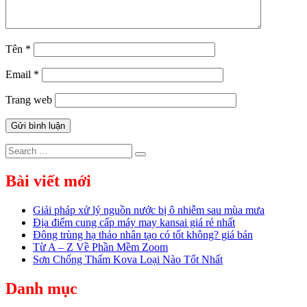
Tên
*
Email
*
Trang web
Search
Search
for:
Bài viết mới
Giải pháp xử lý nguồn nước bị ô nhiễm sau mùa mưa
Địa điểm cung cấp máy may kansai giá rẻ nhất
Đông trùng hạ thảo nhân tạo có tốt không? giá bán
Từ A – Z Về Phần Mềm Zoom
Sơn Chống Thấm Kova Loại Nào Tốt Nhất
Danh mục