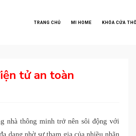
TRANG CHỦ
MI HOME
KHÓA CỬA TH
iện tử an toàn
g nhà thông minh trở nên sôi động với
đa dạng nhờ sự tham gia của nhiều nhãn