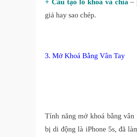
+ Cấu tạo lỗ khoá và chìa
– 
giả hay sao chép.
3. Mở Khoá Bằng Vân Tay
Tính năng mở khoá bằng vân ta
bị di động là iPhone 5s, đã l