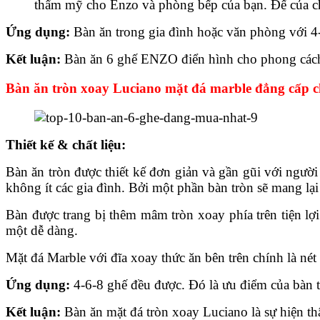
thẩm mỹ cho Enzo và phòng bếp của bạn. Đế của chân
Ứng dụng:
Bàn ăn trong gia đình hoặc văn phòng với 4
Kết luận:
Bàn ăn 6 ghế ENZO điển hình cho phong cách b
Bàn ăn tròn xoay Luciano mặt đá marble đẳng cấp c
Thiết kế & chất liệu:
Bàn ăn tròn được thiết kế đơn giản và gần gũi với ngườ
không ít các gia đình. Bởi một phần bàn tròn sẽ mang lạ
Bàn được trang bị thêm mâm tròn xoay phía trên tiện lợ
một dễ dàng.
Mặt đá Marble với đĩa xoay thức ăn bên trên chính là né
Ứng dụng:
4-6-8 ghế đều được. Đó là ưu điểm của bàn 
Kết luận:
Bàn ăn mặt đá tròn xoay Luciano là sự hiện 