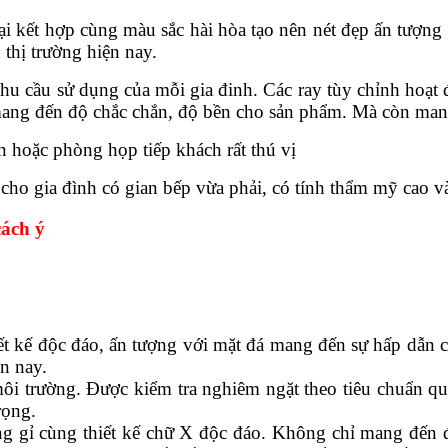
ại kết hợp cùng màu sắc hài hòa tạo nên nét đẹp ấn tượn
thị trường hiện nay.
nhu cầu sử dụng của mỗi gia đinh. Các ray tùy chỉnh hoạt
mang đến độ chắc chắn, độ bền cho sản phẩm. Mà còn man
 hoặc phòng họp tiếp khách rất thú vị
cho gia đình có gian bếp vừa phải, có tính thẩm mỹ cao và
cách ý
ết kế độc đáo, ấn tượng với mặt đá mang đến sự hấp dẫn 
n nay.
môi trường. Được kiểm tra nghiêm ngặt theo tiêu chuẩn q
rọng.
ng gỉ cùng thiết kế chữ X độc đáo. Không chỉ mang đến 