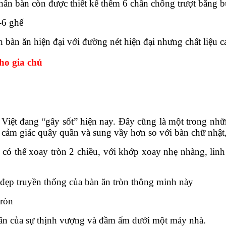
 bàn còn được thiết kế thêm 6 chân chống trượt bằng bu l
-6 ghế
àn ăn hiện đại với đường nét hiện đại nhưng chất liệu ca
ho gia chủ
i Việt đang “gây sốt” hiện nay. Đây cũng là một trong n
i cảm giác quây quần và sung vầy hơn so với bàn chữ nhật,
i có thể xoay tròn 2 chiều, với khớp xoay nhẹ nhàng, lin
t đẹp truyền thống của bàn ăn tròn thông minh này
tròn
thân của sự thịnh vượng và đầm ấm dưới một máy nhà.