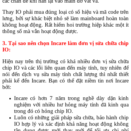
các chân để khi hàn lại vào main đỡ vất vả.
Thay IO phải mua đúng loại có số hiệu và mã code trên
lưng, bởi sự khác biệt nhỏ sẽ làm mainboard hoàn toàn
không hoạt động. Rất hiếm hoi trường hiệp khác một ít
thông số mà vẫn hoạt động được.
3. Tại sao nên chọn Incare làm đơn vị sửa chữa chip
IO:
Hiện nay trên thị trường có khá nhiều đơn vị sửa chữa
chip IO và các lỗi liên quan đến máy tính, tuy nhiên để
nói đến dịch vụ sửa máy tính chất lượng thì nhất thiết
phải kể đến Incare. Bạn có thể đặt niềm tin nơi Incare
bởi:
Incare có hơn 7 năm trong nghề dày dặn kinh
nghiệm với nhiều hư hỏng máy tính đã kinh qua
trong đó có hỏng chip IO.
Luôn có những giải pháp sửa chữa, bảo hành chip
IO hợp lý và xác định khả năng hoạt động không
tận dụng được mới thay mới để tối ưu chi phí