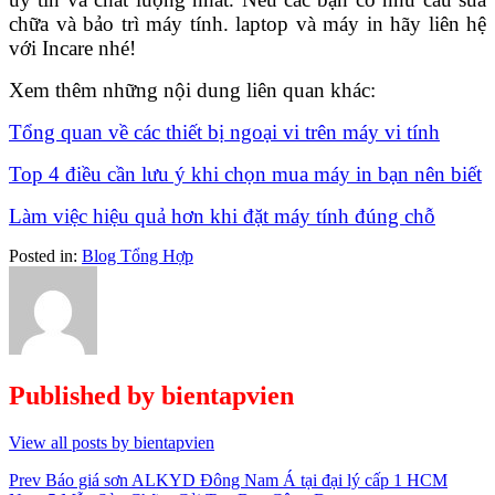
chữa và bảo trì máy tính. laptop và máy in hãy liên hệ
với Incare nhé!
Xem thêm những nội dung liên quan khác:
Tổng quan về các thiết bị ngoại vi trên máy vi tính
Top 4 điều cần lưu ý khi chọn mua máy in bạn nên biết
Làm việc hiệu quả hơn khi đặt máy tính đúng chỗ
Posted in:
Blog Tổng Hợp
Published by
bientapvien
View all posts by bientapvien
Điều
Prev
Báo giá sơn ALKYD Đông Nam Á tại đại lý cấp 1 HCM