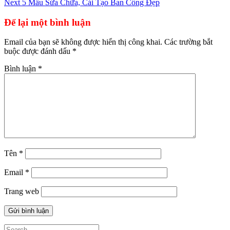
Next
5 Mẫu Sửa Chữa, Cải Tạo Ban Công Đẹp
hướng
bài
Để lại một bình luận
viết
Email của bạn sẽ không được hiển thị công khai.
Các trường bắt
buộc được đánh dấu
*
Bình luận
*
Tên
*
Email
*
Trang web
Search