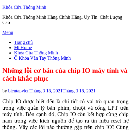
Khóa Cửa Thông Minh
Khóa Cửa Thông Minh Hàng Chính Hãng, Uy Tín, Chất Lượng
Cao
Skip
Menu
to
Trang chủ
content
Mi Home
Khóa Cửa Thông Minh
Ổ Khóa Vân Tay Thông Minh
Những lỗi cơ bản của chip IO máy tính và
cách khắc phục
Posted
by
bientapvien
Tháng 3 18, 2021
Tháng 3 18, 2021
on
Chip IO được biết đến là chi tiết có vai trò quan trọng
trong việc quản lý bàn phím, chuột và cổng LPT trên
máy tính. Bên cạnh đó, Chip IO còn kết hợp cùng chip
nam trong việc kích nguồn để tạo ra tín hiệu reset hệ
thống. Vậy các lỗi nào thường gặp trên chip IO? Cùng