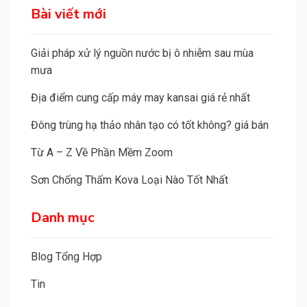
a
Bài viết mới
t
i
Giải pháp xử lý nguồn nước bị ô nhiễm sau mùa
v
mưa
e
Địa điểm cung cấp máy may kansai giá rẻ nhất
:
Đông trùng hạ thảo nhân tạo có tốt không? giá bán
Từ A – Z Về Phần Mềm Zoom
Sơn Chống Thấm Kova Loại Nào Tốt Nhất
Danh mục
Blog Tổng Hợp
Tin