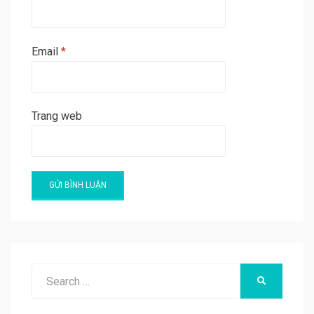
Email
*
Trang web
A
l
t
e
Search
SEARCH
r
for:
n