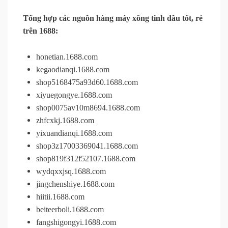
Tổng hợp các nguồn hàng máy xông tinh dầu tốt, rẻ
trên 1688:
honetian.1688.com
kegaodianqi.1688.com
shop5168475a93d60.1688.com
xiyuegongye.1688.com
shop0075av10m8694.1688.com
zhfcxkj.1688.com
yixuandianqi.1688.com
shop3z17003369041.1688.com
shop819f312f52107.1688.com
wydqxxjsq.1688.com
jingchenshiye.1688.com
hiitii.1688.com
beiteerboli.1688.com
fangshigongyi.1688.com