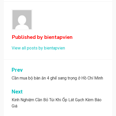
Published by
bientapvien
View all posts by bientapvien
Điều
Prev
hướng
Cần mua bộ bàn ăn 4 ghế sang trọng ở Hồ Chí Minh
bài
Next
viết
Kinh Nghiệm Cần Bỏ Túi Khi Ốp Lát Gạch Kèm Báo
Giá