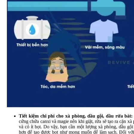
Tiết kiệm chi phí cho xà phòng, dầu gội, dầu rửa bát
cứng chứa canxi và magie nên khi giặt, rửa sẽ tạo ra cặn xà
và có ít bọt. Do vậy, bạn cần một lượng xà phòng, dầu gội
hơn để tạo được bọt như mong muốn để làm sạch. Đối vớ