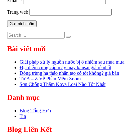
Email
*
Trang web
Search
Search
for:
Bài viết mới
Giải pháp xử lý nguồn nước bị ô nhiễm sau mùa mưa
Địa điểm cung cấp máy may kansai giá rẻ nhất
Đông trùng hạ thảo nhân tạo có tốt không? giá bán
Từ A – Z Về Phần Mềm Zoom
Sơn Chống Thấm Kova Loại Nào Tốt Nhất
Danh mục
Blog Tổng Hợp
Tin
Blog Liên Kết