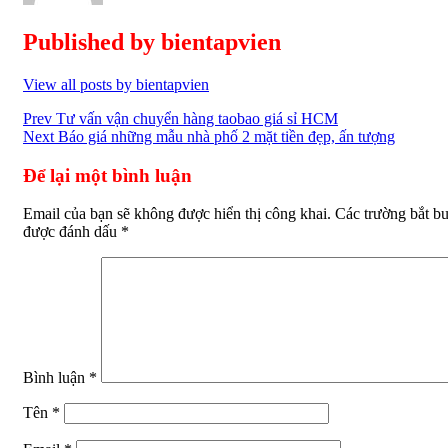
Published by
bientapvien
View all posts by bientapvien
Điều
Prev
Tư vấn vận chuyển hàng taobao giá sỉ HCM
Next
Báo giá những mẫu nhà phố 2 mặt tiền đẹp, ấn tượng
hướng
bài
Để lại một bình luận
viết
Email của bạn sẽ không được hiển thị công khai.
Các trường bắt b
được đánh dấu
*
Bình luận
*
Tên
*