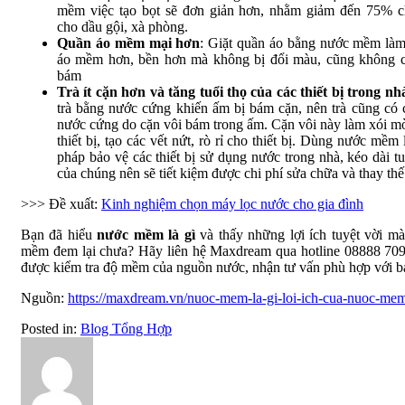
mềm việc tạo bọt sẽ đơn giản hơn, nhằm giảm đến 75% c
cho dầu gội, xà phòng.
Quần áo mềm mại hơn
: Giặt quần áo bằng nước mềm là
áo mềm hơn, bền hơn mà không bị đổi màu, cũng không 
bám
Trà ít cặn hơn và tăng tuổi thọ của các thiết bị trong nh
trà bằng nước cứng khiến ấm bị bám cặn, nên trà cũng có 
nước cứng do cặn vôi bám trong ấm. Cặn vôi này làm xói m
thiết bị, tạo các vết nứt, rò rỉ cho thiết bị. Dùng nước mềm l
pháp bảo vệ các thiết bị sử dụng nước trong nhà, kéo dài tu
của chúng nên sẽ tiết kiệm được chi phí sửa chữa và thay thế
>>> Đề xuất:
Kinh nghiệm chọn máy lọc nước cho gia đình
Bạn đã hiểu
nước mềm là gì
và thấy những lợi ích tuyệt vời m
mềm đem lại chưa? Hãy liên hệ Maxdream qua hotline 08888 70
được kiểm tra độ mềm của nguồn nước, nhận tư vấn phù hợp với b
Nguồn:
https://maxdream.vn/nuoc-mem-la-gi-loi-ich-cua-nuoc-me
Posted in:
Blog Tổng Hợp