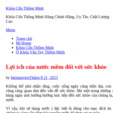
Khóa Cửa Thông Minh
Khóa Cửa Thông Minh Hàng Chính Hãng, Uy Tín, Chất Lượng
Cao
Skip
Menu
to
Trang chủ
content
Mi Home
Khóa Cửa Thông Minh
Ổ Khóa Vân Tay Thông Minh
Lợi ích của nước mềm đối với sức khỏe
Posted
by
bientapvien
Tháng 8 21, 2023
on
Không thể phủ nhận rằng, cuộc sống ngày càng hiện đại, con
cũng càng quan tâm đến vấn đề sức khỏe. Mà một trong những 
hàng ngày ảnh hưởng hưởng trực tiếp đến sức khỏe của chúng ta,
nước.
Vì vậy, khi sử dụng nước ( đặc biệt là dùng cho mục đích ăn
chúng ta càng cần đảm bảo nguồn nước đó thực sự an toàn.