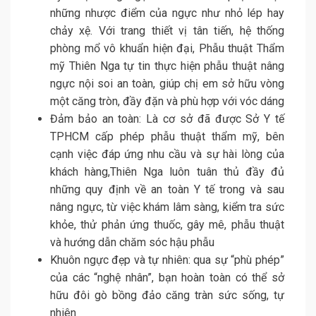
những nhược điểm của ngực như nhỏ lép hay
chảy xệ. Với trang thiết vị tân tiến, hệ thống
phòng mổ vô khuẩn hiện đại, Phẫu thuật Thẩm
mỹ Thiên Nga tự tin thực hiện phẫu thuật nâng
ngực nội soi an toàn, giúp chị em sở hữu vòng
một căng tròn, đầy đặn và phù hợp với vóc dáng
Đảm bảo an toàn: Là cơ sở đã được Sở Y tế
TPHCM cấp phép phẫu thuật thẩm mỹ, bên
cạnh việc đáp ứng nhu cầu và sự hài lòng của
khách hàng,Thiên Nga luôn tuân thủ đầy đủ
những quy định về an toàn Y tế trong và sau
nâng ngực, từ việc khám lâm sàng, kiểm tra sức
khỏe, thử phản ứng thuốc, gây mê, phẫu thuật
và hướng dẫn chăm sóc hậu phẫu
Khuôn ngực đẹp và tự nhiên: qua sự “phù phép”
của các “nghệ nhân”, bạn hoàn toàn có thể sở
hữu đôi gò bồng đảo căng tràn sức sống, tự
nhiên