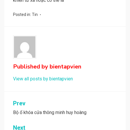
khiển từ xa hoặc có thể là
Posted in:
Tin
Published by
bientapvien
View all posts by bientapvien
Điều
Prev
hướng
Bộ ổ khóa cửa thông minh huy hoàng
bài
Next