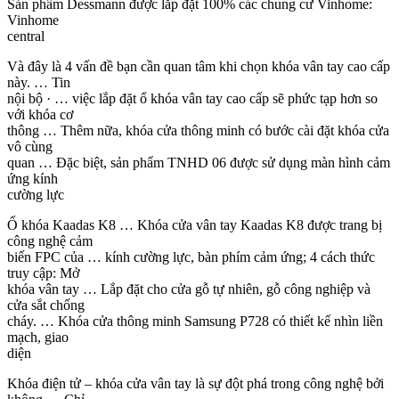
Sản phẩm Dessmann được lắp đặt 100% các chung cư Vinhome:
Vinhome
central
Và đây là 4 vấn đề bạn cần quan tâm khi chọn khóa vân tay cao cấp
này. … Tin
nội bộ · … việc lắp đặt ổ khóa vân tay cao cấp sẽ phức tạp hơn so
với khóa cơ
thông … Thêm nữa, khóa cửa thông minh có bước cài đặt khóa cửa
vô cùng
quan … Đặc biệt, sản phẩm TNHD 06 được sử dụng màn hình cảm
ứng kính
cường lực
Ổ khóa Kaadas K8 … Khóa cửa vân tay Kaadas K8 được trang bị
công nghệ cảm
biến FPC của … kính cường lực, bàn phím cảm ứng; 4 cách thức
truy cập: Mở
khóa vân tay … Lắp đặt cho cửa gỗ tự nhiên, gỗ công nghiệp và
cửa sắt chống
cháy. … Khóa cửa thông minh Samsung P728 có thiết kế nhìn liền
mạch, giao
diện
Khóa điện tử – khóa cửa vân tay là sự đột phá trong công nghệ bởi