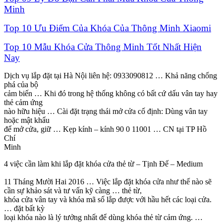
Minh
Top 10 Ưu Điểm Của Khóa Của Thông Minh Xiaomi
Top 10 Mẫu Khóa Cửa Thông Minh Tốt Nhất Hiện
Nay
Dịch vụ lắp đặt tại Hà Nội liên hệ: 0933090812 … Khả năng chống
phá của bộ
cảm biến … Khi đó trong hệ thống không có bất cứ dấu vân tay hay
thẻ cảm ứng
nào hữu hiệu … Cài đặt trạng thái mở cửa cố định: Dùng vân tay
hoặc mật khẩu
để mở cửa, giữ … Kẹp kính – kính 90 0 11001 … CN tại TP Hồ
Chí
Minh
4 việc cần làm khi lắp đặt khóa cửa thẻ từ – Tịnh Đế – Medium
11 Tháng Mười Hai 2016 … Việc lắp đặt khóa cửa như thế nào sẽ
cần sự khảo sát và tư vấn kỹ càng … thẻ từ,
khóa cửa vân tay và khóa mã số lắp được với hầu hết các loại cửa.
… đặt bất kỳ
loại khóa nào là lý tưởng nhất để dùng khóa thẻ từ cảm ứng. …