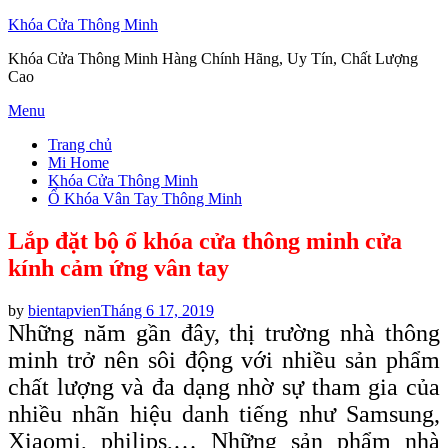
Khóa Cửa Thông Minh
Khóa Cửa Thông Minh Hàng Chính Hãng, Uy Tín, Chất Lượng
Cao
Skip
Menu
to
Trang chủ
content
Mi Home
Khóa Cửa Thông Minh
Ổ Khóa Vân Tay Thông Minh
Lắp đặt bộ ổ khóa cửa thông minh cửa
kính cảm ứng vân tay
Posted
by
bientapvien
Tháng 6 17, 2019
on
Những năm gần đây, thị trường nhà thông
minh trở nên sôi động với nhiều sản phẩm
chất lượng và đa dạng nhờ sự tham gia của
nhiều nhãn hiệu danh tiếng như Samsung,
Xiaomi, philips,… Những sản phẩm nhà