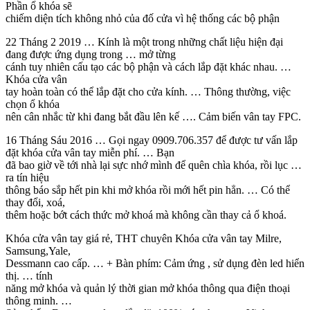
Phần ổ khóa sẽ
chiếm diện tích không nhỏ của đố cửa vì hệ thống các bộ phận
22 Tháng 2 2019 … Kính là một trong những chất liệu hiện đại
đang được ứng dụng trong … mở từng
cánh tuy nhiên cấu tạo các bộ phận và cách lắp đặt khác nhau. …
Khóa cửa vân
tay hoàn toàn có thể lắp đặt cho cửa kính. … Thông thường, việc
chọn ổ khóa
nên cân nhắc từ khi đang bắt đầu lên kế …. Cảm biến vân tay FPC.
16 Tháng Sáu 2016 … Gọi ngay 0909.706.357 để được tư vấn lắp
đặt khóa cửa vân tay miễn phí. … Bạn
đã bao giờ về tới nhà lại sực nhớ mình để quên chìa khóa, rồi lục …
ra tín hiệu
thông báo sắp hết pin khi mở khóa rồi mới hết pin hẳn. … Có thể
thay đổi, xoá,
thêm hoặc bớt cách thức mở khoá mà không cần thay cả ổ khoá.
Khóa cửa vân tay giá rẻ, THT chuyên Khóa cửa vân tay Milre,
Samsung,Yale,
Dessmann cao cấp. … + Bàn phím: Cảm ứng , sử dụng đèn led hiển
thị. … tính
năng mở khóa và quản lý thời gian mở khóa thông qua điện thoại
thông minh. …