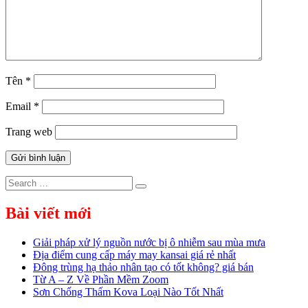
Tên
*
Email
*
Trang web
Search
Search
for:
Bài viết mới
Giải pháp xử lý nguồn nước bị ô nhiễm sau mùa mưa
Địa điểm cung cấp máy may kansai giá rẻ nhất
Đông trùng hạ thảo nhân tạo có tốt không? giá bán
Từ A – Z Về Phần Mềm Zoom
Sơn Chống Thấm Kova Loại Nào Tốt Nhất