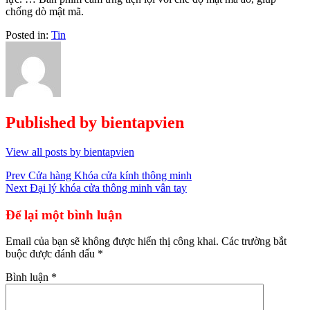
chống dò mật mã.
Posted in:
Tin
Published by
bientapvien
View all posts by bientapvien
Điều
Prev
Cửa hàng Khóa cửa kính thông minh
Next
Đại lý khóa cửa thông minh vân tay
hướng
bài
Để lại một bình luận
viết
Email của bạn sẽ không được hiển thị công khai.
Các trường bắt
buộc được đánh dấu
*
Bình luận
*