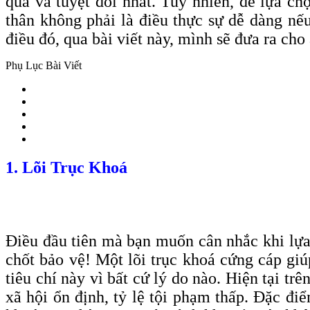
quả và tuyệt đối nhất. Tuy nhiên, để lựa c
thân không phải là điều thực sự dễ dàng nế
điều đó, qua bài viết này, mình sẽ đưa ra ch
Phụ Lục Bài Viết
1. Lõi Trục Khoá
Điều đầu tiên mà bạn muốn cân nhắc khi lựa c
chốt bảo vệ! Một lõi trục khoá cứng cáp gi
tiêu chí này vì bất cứ lý do nào. Hiện tại t
xã hội ổn định, tỷ lệ tội phạm thấp. Đặc đi