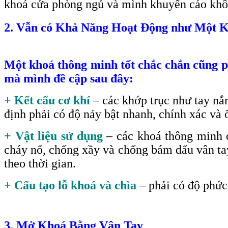
khoá cửa phòng ngủ và mình khuyến cáo khô
2. Vẫn có Khả Năng Hoạt Động như Một 
Một khoá thông minh tốt chắc chắn cũng ph
mà mình đề cập sau đây:
+ Kết cấu cơ khí
– các khớp trục như tay nắ
định phải có độ nảy bật nhanh, chính xác và 
+ Vật liệu sử dụng
– các khoá thông minh c
cháy nổ, chống xầy và chống bám dấu vân tay 
theo thời gian.
+ Cấu tạo lỗ khoá và chìa
– phải có độ phức 
3. Mở Khoá Bằng Vân Tay