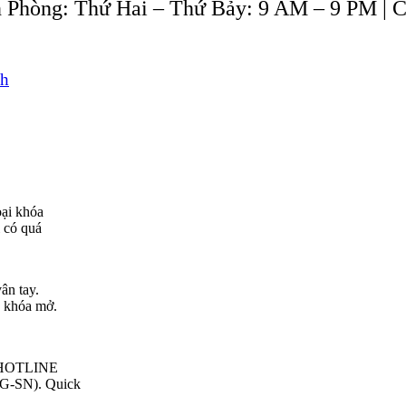
 Phòng: Thứ Hai – Thứ Bảy: 9 AM – 9 PM | 
nh
oại khóa
i có quá
ân tay.
a khóa mở.
T…HOTLINE
G-SN). Quick