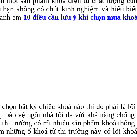
họn một sản phẩm khóa điện tử chất lượng c
u bạn không có chút kinh nghiệm và hiểu biế
o anh em
10 điều cần lưu ý khi chọn mua kho
họn bất kỳ chiếc khoá nào thì đó phải là lõi
úp bảo vệ ngôi nhà tối đa với khả năng chống
rên thị trường có rất nhiều sản phẩm khoá thô
ểm những ổ khoá từ thị trường này có lõi khoá