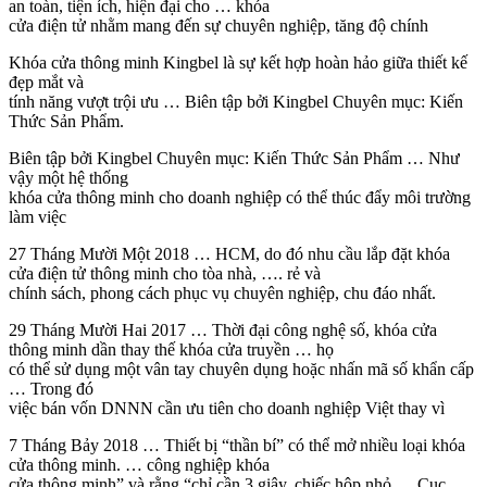
an toàn, tiện ích, hiện đại cho … khóa
cửa điện tử nhằm mang đến sự chuyên nghiệp, tăng độ chính
Khóa cửa thông minh Kingbel là sự kết hợp hoàn hảo giữa thiết kế
đẹp mắt và
tính năng vượt trội ưu … Biên tập bởi Kingbel Chuyên mục: Kiến
Thức Sản Phẩm.
Biên tập bởi Kingbel Chuyên mục: Kiến Thức Sản Phẩm … Như
vậy một hệ thống
khóa cửa thông minh cho doanh nghiệp có thể thúc đẩy môi trường
làm việc
27 Tháng Mười Một 2018 … HCM, do đó nhu cầu lắp đặt khóa
cửa điện tử thông minh cho tòa nhà, …. rẻ và
chính sách, phong cách phục vụ chuyên nghiệp, chu đáo nhất.
29 Tháng Mười Hai 2017 … Thời đại công nghệ số, khóa cửa
thông minh dần thay thế khóa cửa truyền … họ
có thể sử dụng một vân tay chuyên dụng hoặc nhấn mã số khẩn cấp
… Trong đó
việc bán vốn DNNN cần ưu tiên cho doanh nghiệp Việt thay vì
7 Tháng Bảy 2018 … Thiết bị “thần bí” có thể mở nhiều loại khóa
cửa thông minh. … công nghiệp khóa
cửa thông minh” và rằng “chỉ cần 3 giây, chiếc hộp nhỏ … Cục