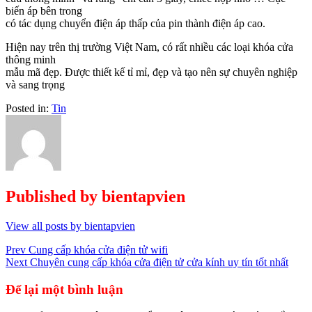
biến áp bên trong
có tác dụng chuyển điện áp thấp của pin thành điện áp cao.
Hiện nay trên thị trường Việt Nam, có rất nhiều các loại khóa cửa
thông minh
mẫu mã đẹp. Được thiết kế tỉ mỉ, đẹp và tạo nên sự chuyên nghiệp
và sang trọng
Posted in:
Tin
Published by
bientapvien
View all posts by bientapvien
Điều
Prev
Cung cấp khóa cửa điện tử wifi
Next
Chuyên cung cấp khóa cửa điện tử cửa kính uy tín tốt nhất
hướng
bài
Để lại một bình luận
viết