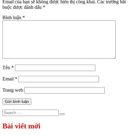
Email của bạn sẽ không được hiển thị công khai.
Các trường bắt
buộc được đánh dấu
*
Bình luận
*
Tên
*
Email
*
Trang web
Search
Search
for:
Bài viết mới