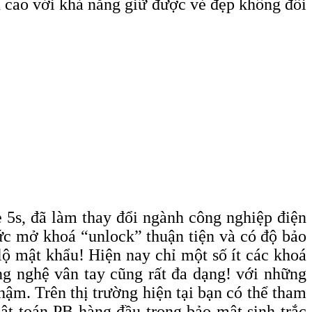
ền cao với khả năng giữ được vẻ đẹp không đổi
e 5s, đã làm thay đổi ngành công nghiệp điện
hức mở khoá “unlock” thuận tiện và có độ bảo
ộ mật khẩu! Hiện nay chỉ một số ít các khoá
ng nghệ vân tay cũng rất đa dạng! với những
hậm. Trên thị trường hiện tại bạn có thể tham
ật toán PB hàng đầu trong bảo mật sinh trắc