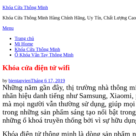
Khóa Cửa Thông Minh
Khóa Cửa Thông Minh Hàng Chính Hãng, Uy Tín, Chất Lượng Cao
Skip
Menu
to
Trang chủ
content
Mi Home
Khóa Cửa Thông Minh
Ổ Khóa Vân Tay Thông Minh
Khóa cửa điện tử wifi
Posted
by
bientapvien
Tháng 6 17, 2019
on
Những năm gần đây, thị trường nhà thông mi
nhãn hiệu danh tiếng như Samsung, Xiaomi, 
mà mọi người vẫn thường sử dụng, giúp mọi 
trong những sản phẩm sáng tạo nổi bật tron
những ổ khoá truyền thống bởi vì sự hữu dụn
Khóa điện tử thông minh là dòng sản phẩm n