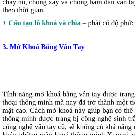
cháy nổ, chống xầy và chống bám dấu vân tay 
theo thời gian.
+ Cấu tạo lỗ khoá và chìa
– phải có độ phức 
3. Mở Khoá Bằng Vân Tay
Tính năng mở khoá bằng vân tay được trang b
thoại thông minh mà nay đã trở thành một ti
mật cao. Cách mở khoá này giúp bạn có thể 
thông minh được trang bị công nghệ sinh tr
công nghệ vân tay cũ, sẽ không có khả năng n
khảo những mẫu khoá thông minh Xiaomi với 