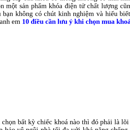
họn một sản phẩm khóa điện tử chất lượng c
u bạn không có chút kinh nghiệm và hiểu biế
o anh em
10 điều cần lưu ý khi chọn mua kho
họn bất kỳ chiếc khoá nào thì đó phải là lõi
úp bảo vệ ngôi nhà tối đa với khả năng chống