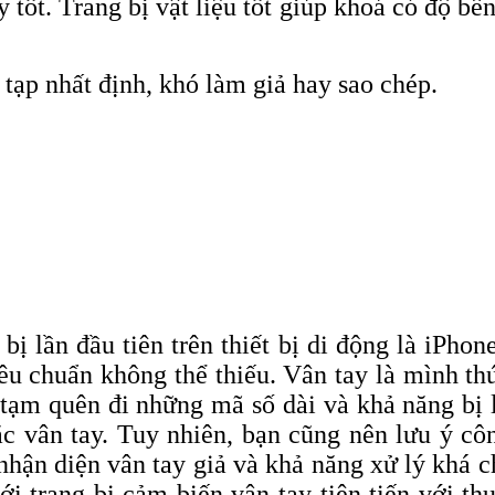
tốt. Trang bị vật liệu tốt giúp khoá có độ b
tạp nhất định, khó làm giả hay sao chép.
ị lần đầu tiên trên thiết bị di động là iPhon
êu chuẩn không thể thiếu. Vân tay là mình t
tạm quên đi những mã số dài và khả năng bị l
ắc vân tay. Tuy nhiên, bạn cũng nên lưu ý cô
hận diện vân tay giả và khả năng xử lý khá c
trang bị cảm biến vân tay tiên tiến với thu