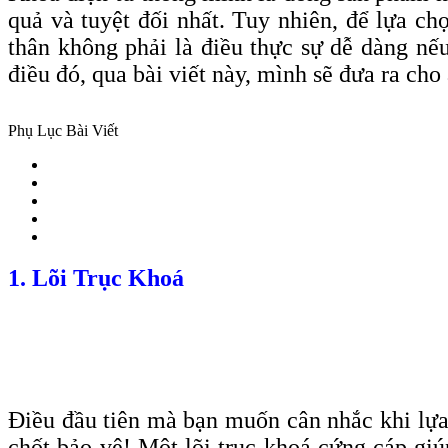
quả và tuyệt đối nhất. Tuy nhiên, để lựa c
thân không phải là điều thực sự dễ dàng nế
điều đó, qua bài viết này, mình sẽ đưa ra ch
Phụ Lục Bài Viết
1. Lõi Trục Khoá
Điều đầu tiên mà bạn muốn cân nhắc khi lựa c
chốt bảo vệ! Một lõi trục khoá cứng cáp gi