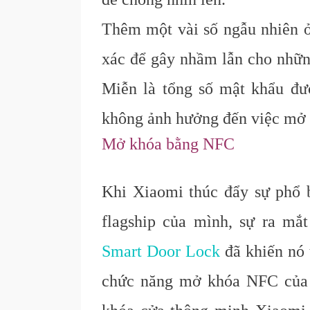
Thêm một vài số ngẫu nhiên ở
xác để gây nhầm lẫn cho những
Miễn là tổng số mật khẩu đư
không ảnh hưởng đến việc mở 
Mở khóa bằng NFC
Khi Xiaomi thúc đẩy sự phổ
flagship của mình, sự ra mắ
Smart Door Lock
đã khiến nó 
chức năng mở khóa NFC của đ