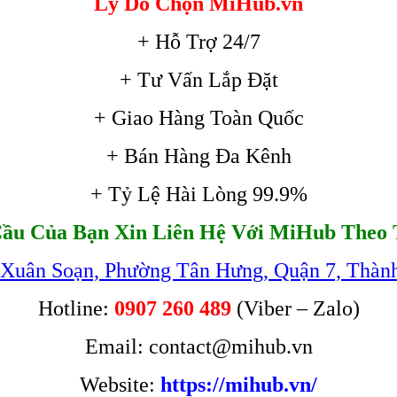
Lý Do Chọn MiHub.vn
+ Hỗ Trợ 24/7
+ Tư Vấn Lắp Đặt
+ Giao Hàng Toàn Quốc
+ Bán Hàng Đa Kênh
+ Tỷ Lệ Hài Lòng 99.9%
ầu Của Bạn Xin Liên Hệ Với MiHub Theo 
 Xuân Soạn, Phường Tân Hưng, Quận 7, Thàn
Hotline:
0907 260 489
(Viber – Zalo)
Email: contact@mihub.vn
Website:
https://mihub.vn/