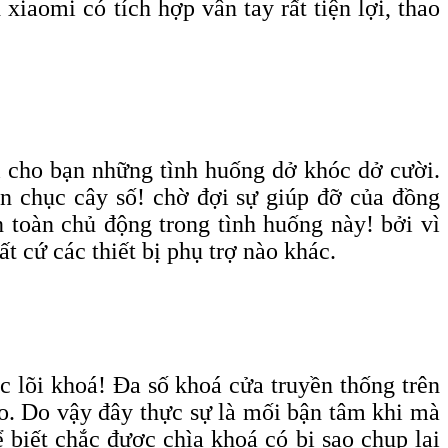
iaomi có tích hợp vân tay rất tiện lợi, thao
i cho bạn những tình huống dở khóc dở cười.
ần chục cây số! chờ đợi sự giúp đỡ của đồng
 toàn chủ động trong tình huống này! bởi vì
t cứ các thiết bị phụ trợ nào khác.
c lõi khoá! Đa số khoá cửa truyền thống trên
nào. Do vậy đây thực sự là mối bận tâm khi mà
 biết chắc được chìa khoá có bị sao chụp lại