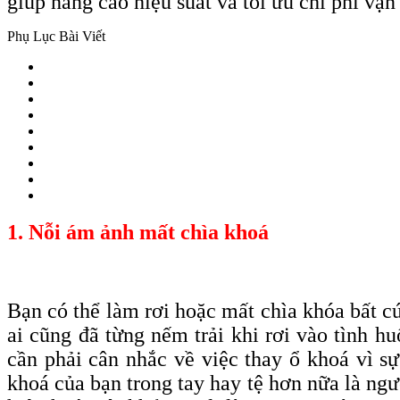
giúp nâng cao hiệu suất và tối ưu chi phí vậ
Phụ Lục Bài Viết
1. Nỗi ám ảnh mất chìa khoá
Bạn có thể làm rơi hoặc mất chìa
khóa
bất c
ai cũng đã từng nếm trải khi rơi vào tình 
cần phải cân nhắc về việc thay ổ khoá vì s
khoá của bạn trong tay hay tệ hơn nữa là ngư