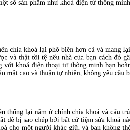
một số sản phẩm như khoá điện tử thông minh x
ên chìa khoá lại phổ biến hơn cả và mang lạ
c và thật tồi tệ nếu nhà của bạn cách đó g
g với khoá điện thoại tử thông minh bạn hoàn
ảo mật cao và thuận tự nhiên, không yêu cầu bấ
 thống lại nằm ở chính chìa khoá và cấu trú
rất dễ bị sao chép bởi bất cứ tiệm sửa khoá 
hoá cho một người khác giữ, và bạn không thể