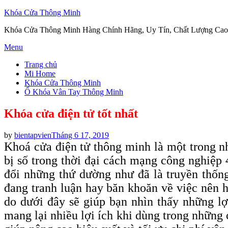
Khóa Cửa Thông Minh
Khóa Cửa Thông Minh Hàng Chính Hãng, Uy Tín, Chất Lượng Cao
Skip
Menu
to
Trang chủ
content
Mi Home
Khóa Cửa Thông Minh
Ổ Khóa Vân Tay Thông Minh
Khóa cửa điện tử tốt nhất
Posted
by
bientapvien
Tháng 6 17, 2019
on
Khoá cửa điện tử thông minh là một trong nh
bị số trong thời đại cách mạng công nghiệp 
đổi những thứ dường như đã là truyền thốn
đang tranh luận hay băn khoăn về việc nên 
do dưới đây sẽ giúp bạn nhìn thấy những lợ
mang lại nhiều lợi ích khi dùng trong những