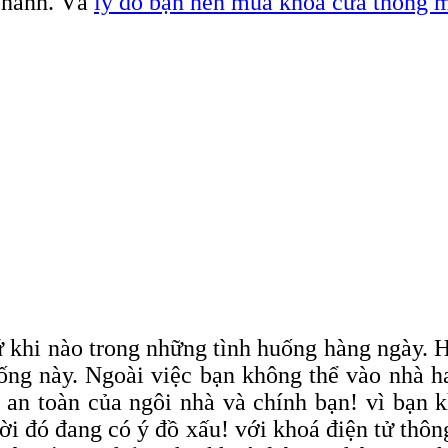
n hành. Và
lý do bạn nên mua khóa cửa thông 
ứ khi nào trong những tình huống hàng ngày.
huống này. Ngoài việc bạn không thể vào nhà 
ự an toàn của ngôi nhà và chính bạn! vì bạn 
ời đó đang có ý đồ xấu! với khoá điện tử thô