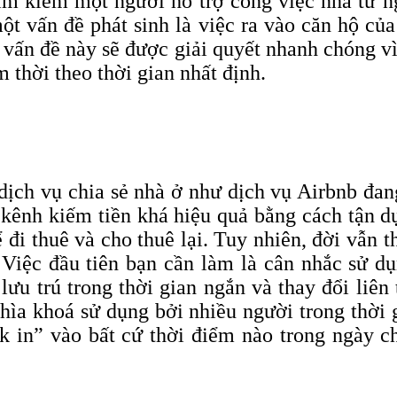
tìm kiếm một người hỗ trợ công việc nhà từ n
một vấn đề phát sinh là việc ra vào căn hộ c
 vấn đề này sẽ được giải quyết nhanh chóng v
 thời theo thời gian nhất định.
ịch vụ chia sẻ nhà ở như dịch vụ Airbnb đan
 kênh kiếm tiền khá hiệu quả bằng cách tận d
 đi thuê và cho thuê lại. Tuy nhiên, đời vẫn t
. Việc đầu tiên bạn cần làm là cân nhắc sử d
 lưu trú trong thời gian ngắn và thay đổi li
ìa khoá sử dụng bởi nhiều người trong thời
ck
in” vào bất cứ thời điểm nào trong ngày 