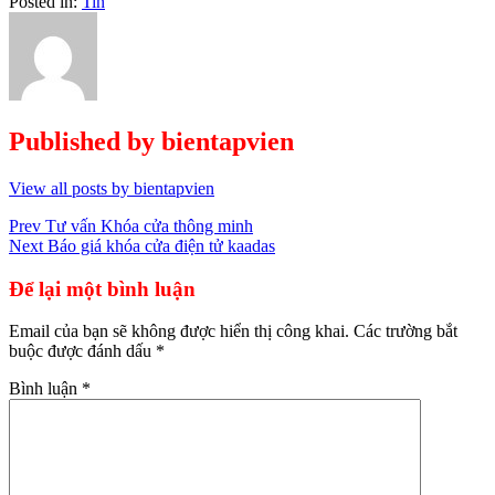
Posted in:
Tin
Published by
bientapvien
View all posts by bientapvien
Điều
Prev
Tư vấn Khóa cửa thông minh
Next
Báo giá khóa cửa điện tử kaadas
hướng
bài
Để lại một bình luận
viết
Email của bạn sẽ không được hiển thị công khai.
Các trường bắt
buộc được đánh dấu
*
Bình luận
*