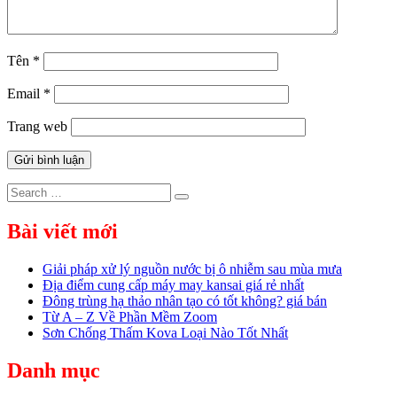
Tên
*
Email
*
Trang web
Search
Search
for:
Bài viết mới
Giải pháp xử lý nguồn nước bị ô nhiễm sau mùa mưa
Địa điểm cung cấp máy may kansai giá rẻ nhất
Đông trùng hạ thảo nhân tạo có tốt không? giá bán
Từ A – Z Về Phần Mềm Zoom
Sơn Chống Thấm Kova Loại Nào Tốt Nhất
Danh mục