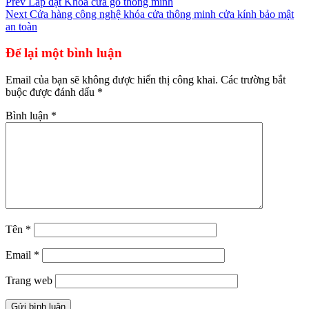
Điều
Prev
Lắp đặt Khóa cửa gỗ thông minh
Next
Cửa hàng công nghệ khóa cửa thông minh cửa kính bảo mật
hướng
an toàn
bài
Để lại một bình luận
viết
Email của bạn sẽ không được hiển thị công khai.
Các trường bắt
buộc được đánh dấu
*
Bình luận
*
Tên
*
Email
*
Trang web