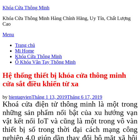
Khóa Cửa Thông Minh
Khóa Cửa Thông Minh Hàng Chính Hãng, Uy Tín, Chất Lượng
Cao
Skip
Menu
to
Trang chủ
content
Mi Home
Khóa Cửa Thông Minh
Ổ Khóa Vân Tay Thông Minh
Hệ thống thiết bị khóa cửa thông minh
cửa sắt điều khiển từ xa
Posted
by
bientapvien
Tháng 1 13, 2019
Tháng 6 17, 2019
on
Khoá cửa điện tử thông minh là một trong
những sản phẩm nổi bật của xu hướng vạn
vật kết nối IoT và cũng là một trong vô vàn
thiết bị số trong thời đại cách mạng công
nghiệp 4.0 giúp dần thay đổi bộ mặt xã hội