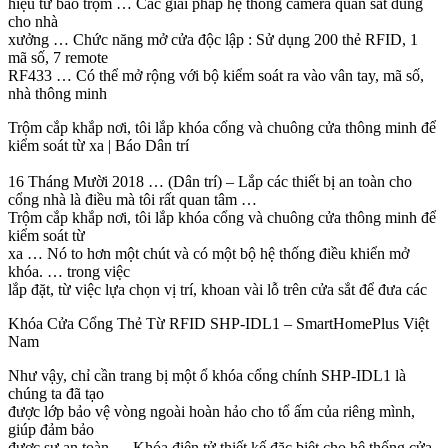
hiệu từ báo trộm … Các giải pháp hệ thống camera quan sát dùng
cho nhà
xưởng … Chức năng mở cửa độc lập : Sử dụng 200 thẻ RFID, 1
mã số, 7 remote
RF433 … Có thể mở rộng với bộ kiểm soát ra vào vân tay, mã số,
nhà thông minh
Trộm cắp khắp nơi, tôi lắp khóa cổng và chuông cửa thông minh để
kiểm soát từ xa | Báo Dân trí
16 Tháng Mười 2018 … (Dân trí) – Lắp các thiết bị an toàn cho
cổng nhà là điều mà tôi rất quan tâm …
Trộm cắp khắp nơi, tôi lắp khóa cổng và chuông cửa thông minh để
kiểm soát từ
xa … Nó to hơn một chút và có một bộ hệ thống điều khiển mở
khóa. … trong việc
lắp đặt, từ việc lựa chọn vị trí, khoan vài lỗ trên cửa sắt để đưa các
Khóa Cửa Cổng Thẻ Từ RFID SHP-IDL1 – SmartHomePlus Việt
Nam
Như vậy, chỉ cần trang bị một ổ khóa cổng chính SHP-IDL1 là
chúng ta đã tạo
được lớp bảo vệ vòng ngoài hoàn hảo cho tổ ấm của riêng mình,
giúp đảm bảo
được sự an toàn … Khóa điện tử thiết kế đặc biệt cho hệ thống cửa