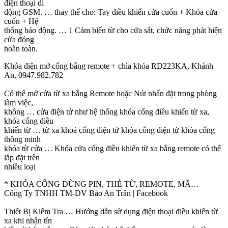
điện thoại di
động GSM. … thay thế cho: Tay điều khiển cửa cuốn + Khóa cửa
cuốn + Hệ
thống báo động. … 1 Cảm biến từ cho cửa sắt, chức năng phát hiện
cửa đóng
hoàn toàn.
Khóa điện mở cổng bằng remote + chìa khóa RD223KA, Khánh
An, 0947.982.782
Có thể mở cửa từ xa bằng Remote hoặc Nút nhấn đặt trong phòng
làm việc,
không … cửa điện tử như hệ thống khóa cổng điều khiển từ xa,
khóa cổng điều
khiển từ … từ xa khoá cổng điện tử khóa cổng điện từ khóa cổng
thông minh
khóa từ cửa … Khóa cửa cổng điều khiển từ xa bằng remote có thể
lắp đặt trên
nhiều loại
* KHÓA CỔNG DÙNG PIN, THẺ TỪ, REMOTE, MÃ… –
Công Ty TNHH TM-DV Bảo An Trân | Facebook
Thiết Bị Kiểm Tra … Hướng dẫn sử dụng điện thoại điều khiển từ
xa khi nhận tín