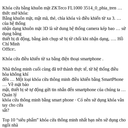
Khóa cửa bằng khuôn mặt ZKTeco FL1000 3514_0_phia_tren …
thức mở khóa:
Bằng khuôn mặt, mật mã, thẻ, chìa khóa và điều khiển từ xa 3. …
của hệ thống
nhận dạng khuôn mặt 3D là sử dung hệ thống camera kép bao … sử
dụng bằng
thiết bị di động, bằng ảnh chụp sẽ bị từ chối khi nhận dạng, …. Hồ
Chí Minh
Office:.
Khóa cửa điều khiển từ xa bằng điện thoại smartphone .
Nhà thông minh cuối cùng đã trở thành thực tế, từ hệ thống điều
hòa không khí
đến … Một loại khóa cửa thông minh điều khiển bằng SmartPhone
… Về mặt bảo
mật, thiết bị sẽ tự động gửi tin nhắn đến smartphone của chúng ta …
Quản lý
khóa cửa thông minh bằng smart phone · Có nên sử dụng khóa vân
tay cho cửa
sắt?
Top 10 “siêu phẩm” khóa cửa thông minh nhất bạn nên sử dụng cho
ngôi nhà