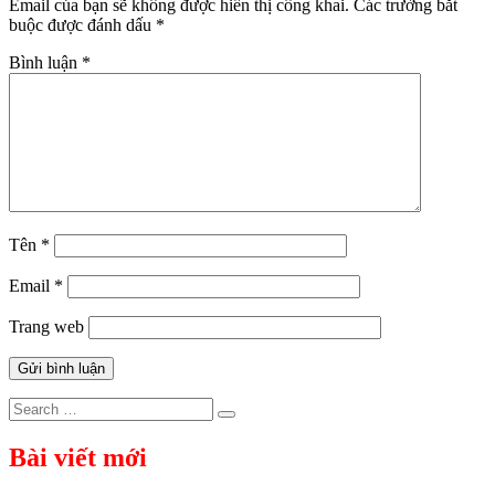
Email của bạn sẽ không được hiển thị công khai.
Các trường bắt
buộc được đánh dấu
*
Bình luận
*
Tên
*
Email
*
Trang web
Search
Search
for:
Bài viết mới