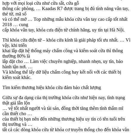
hợp với mọi loại cửa như cửa sắt, cửa gỗ
thông các phòng, … Kaadas R7 được trang bị đủ tính năng vân tay,
thẻ từ, mã số
và có thể mở … Top những mẫu khóa cửa vân tay cao cấp tốt nhất
2018 … cung
cấp khóa vân tay, khóa cưa điện tử chính hãng, uy tín tại Hà Nội.
Thì khóa cửa điện tử – khóa cửa kính là giải pháp tối ưu nhất. … Vì
vậy, khi triển
khai lắp đặt hệ thống máy chấm công và kiểm soát cửa thì thông
thường 80% là
lắp đặt cho … Làm việc chuyên nghiệp, nhanh nhẹn, uy tín, bảo
hành tận nơi. …
Và không thể lấy dữ liệu chấm công hay kết nối với các thiết bị
kiểm soát khác.
Tìm kiếm thương hiệu khóa cửa đảm bảo chất lượng
Giữa sự đa dạng của thị trường khóa cửa như hiện nay, tình trạng
thật giả lẫn lộn
… vệ tốt nhất người và tài sản, đồng thời tăng thêm tính thẩm mĩ
cần thiết cho …
của thiết bị bạn nên đến những thương hiệu uy tín có tên tuổi trên
thị trường và …
tất cả các dòng khóa cửa từ khóa cơ truyền thống cho đến khóa vân