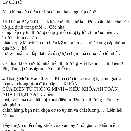
tay điện tử
Mua khóa cửa điện tử lựa chọn nhà cung cấp nào?
14 Tháng Bảy 2018 … Khóa cửa điện tử là thiết bị cần thiết cho các
hộ gia đình trong thời … Các nhà
cung cấp uy tín thường có quy mô công ty lớn, thương hiệu …
Trước khi mua sản
phẩm, quý khách lên tìm hiểu kỹ năng lực của nhà cung cấp thông
qua hồ … hỗ
trợ kỹ thuật sau lắp đặt để có sự lựa chọn nhà cung cấp tốt nhất.
Các loại khóa cửa tốt nhất trên thị trường Việt Nam | Linh Kiện &
Phụ Tùng | Otosaigon – Xe hơi Ô tô
4 Tháng Mười Hai 2018 … Khóa cửa tốt sẽ mang lại cảm giác an
toàn và chống trộm đột nhập. … KHÓA
CỬA ĐIỆN TỬ THÔNG MINH – KIỂU KHÓA AN TOÀN
NHẤT HIỆN NAY … bền
tuyệt vời của các thiết bị khóa điện tử đến từ 2 thương hiệu này. …
sản phẩm
chính hãng, bạn nên chọn cơ sở uy tín và chất lượng. … Liên hệ;
Menu.
Đây được coi là dòng khóa cửa vân tay “mỗi gia … Phần mềm
quản lý thông