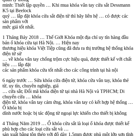
minh: Thiết lập quyền … Khi mua khóa vân tay cửa sắt Dessmann
K5 tại Beelock
quý … lắp đặt khóa cửa sắt điện tử thì hãy liên hệ … có được các
sản phẩm với
mức giá tốt nhất.
1 Tháng Bảy 2018 … Thế Giới Khóa một địa chỉ uy tín hàng đầu
bán ổ khóa cửa tại Hà Nội. … Hiện nay
thương hiệu khóa Việt Tiệp cũng đã đưa ra thị trường hệ thống khóa
điện tử sử
… về khóa vân tay chống trộm cực hiệu quả, được thiết kế với chất
liệu …. lắp đặt
các sản phẩm khóa cửa tốt nhất cho các công trình tại hà nội
6 ngày trước … Sửa khóa cửa điện tử, khóa cửa vân tay, khóa thẻ
từ, uy tín, chuyên nghiệp, giá
… cửa sắt; Đổi mã khóa điện tử tại nhà Hà Nội và TPHCM; Di
chuyển cửa … khóa
điện tử, khóa vân tay cảm ứng, khóa vân tay có kết hợp hệ thống …
Ổ khóa bị
dính nước hoặc bị tác động từ ngoại lực khiến cho thiết bị không
4 Tháng Năm 2019 … Ổ khóa cửa sắt là loại ổ khóa được thiết kế
phù hợp cho các loại cửa sắt và …
sản xuất bằng tôn thép với độ dày 1,5mm được phủ một lớp sơn tĩnh