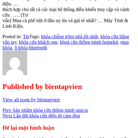
điện. …
thích hợp cho tất cả các loại hệ thống điều khiển truy cập và cánh
cửa . …. [Tư
vấn] Mua cà phê bột ở đâu uy tín và giá rẻ nhất? … Máy Tính &
Linh Kiện.
Posted in:
Tin
Tags:
khóa chống trộm nhà tốt nhất
,
khóa cửa bằng
vân tay
,
khóa cửa khách sạn
,
khoá cửa thông minh homekit
,
mua
khóa
,
ổ khóa bluetooth
Published by
bientapvien
View all posts by bientapvien
Điều
Prev
Sản phẩm khóa cửa thông minh unicor
Next
Lắp đặt khóa cửa điện tử cảm ứng
hướng
bài
Để lại một bình luận
viết