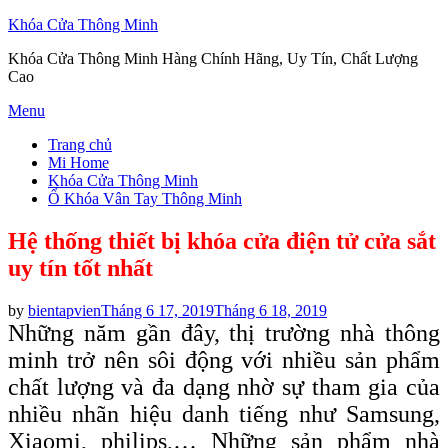
Khóa Cửa Thông Minh
Khóa Cửa Thông Minh Hàng Chính Hãng, Uy Tín, Chất Lượng
Cao
Skip
Menu
to
Trang chủ
content
Mi Home
Khóa Cửa Thông Minh
Ổ Khóa Vân Tay Thông Minh
Hệ thống thiết bị khóa cửa điện tử cửa sắt
uy tín tốt nhất
Posted
by
bientapvien
Tháng 6 17, 2019
Tháng 6 18, 2019
on
Những năm gần đây, thị trường nhà thông
minh trở nên sôi động với nhiều sản phẩm
chất lượng và đa dạng nhờ sự tham gia của
nhiều nhãn hiệu danh tiếng như Samsung,
Xiaomi, philips,… Những sản phẩm nhà