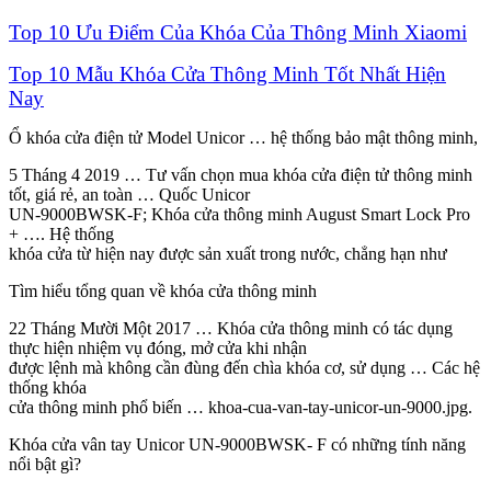
Top 10 Ưu Điểm Của Khóa Của Thông Minh Xiaomi
Top 10 Mẫu Khóa Cửa Thông Minh Tốt Nhất Hiện
Nay
Ổ khóa cửa điện tử Model Unicor … hệ thống bảo mật thông minh,
5 Tháng 4 2019 … Tư vấn chọn mua khóa cửa điện tử thông minh
tốt, giá rẻ, an toàn … Quốc Unicor
UN-9000BWSK-F; Khóa cửa thông minh August Smart Lock Pro
+ …. Hệ thống
khóa cửa từ hiện nay được sản xuất trong nước, chẳng hạn như
Tìm hiểu tổng quan về khóa cửa thông minh
22 Tháng Mười Một 2017 … Khóa cửa thông minh có tác dụng
thực hiện nhiệm vụ đóng, mở cửa khi nhận
được lệnh mà không cần đùng đến chìa khóa cơ, sử dụng … Các hệ
thống khóa
cửa thông minh phổ biến … khoa-cua-van-tay-unicor-un-9000.jpg.
Khóa cửa vân tay Unicor UN-9000BWSK- F có những tính năng
nổi bật gì?