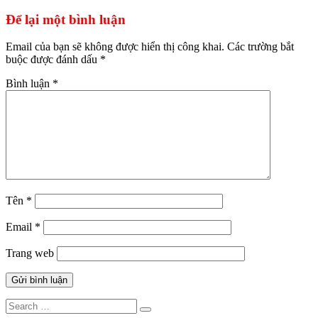
hướng
bài
Để lại một bình luận
viết
Email của bạn sẽ không được hiển thị công khai.
Các trường bắt
buộc được đánh dấu
*
Bình luận
*
Tên
*
Email
*
Trang web
Search
Search
for: