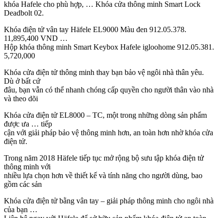
khóa Hafele cho phù hợp, … Khóa cửa thông minh Smart Lock
Deadbolt 02.
Khóa điện tử vân tay Häfele EL9000 Màu đen 912.05.378.
11,895,400 VND …
Hộp khóa thông minh Smart Keybox Hafele igloohome 912.05.381.
5,720,000
Khóa cửa điện tử thông minh thay bạn bảo vệ ngôi nhà thân yêu.
Dù ở bất cứ
đâu, bạn vẫn có thể nhanh chóng cấp quyền cho người thân vào nhà
và theo dõi
Khóa cửa điện tử EL8000 – TC, một trong những dòng sản phẩm
được ưa … tiếp
cận với giải pháp bảo vệ thông minh hơn, an toàn hơn nhờ khóa cửa
điện tử.
Trong năm 2018 Häfele tiếp tục mở rộng bộ sưu tập khóa điện tử
thông minh với
nhiều lựa chọn hơn về thiết kế và tính năng cho người dùng, bao
gồm các sản
Khóa cửa điện tử bằng vân tay – giải pháp thông minh cho ngôi nhà
của bạn …