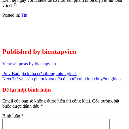
Liên hệ ngay với Häfele để sở hữu sản phẩm khóa điện tử an toàn
với chất
Posted in:
Tin
Published by
bientapvien
View all posts by bientapvien
Điều
Prev
Báo giá khóa cửa thông minh glock
Next
Tư vấn sản phẩm khóa cửa điện tử cửa kính chuyên nghiệp
hướng
bài
Để lại một bình luận
viết
Email của bạn sẽ không được hiển thị công khai.
Các trường bắt
buộc được đánh dấu
*
Bình luận
*