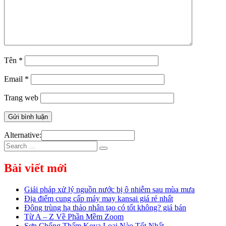
Tên
*
Email
*
Trang web
Alternative:
Search
Search
for:
Bài viết mới
Giải pháp xử lý nguồn nước bị ô nhiễm sau mùa mưa
Địa điểm cung cấp máy may kansai giá rẻ nhất
Đông trùng hạ thảo nhân tạo có tốt không? giá bán
Từ A – Z Về Phần Mềm Zoom
Sơn Chống Thấm Kova Loại Nào Tốt Nhất