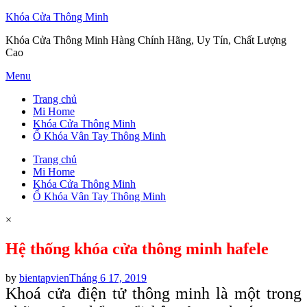
Khóa Cửa Thông Minh
Khóa Cửa Thông Minh Hàng Chính Hãng, Uy Tín, Chất Lượng
Cao
Skip
Menu
to
Trang chủ
content
Mi Home
Khóa Cửa Thông Minh
Ổ Khóa Vân Tay Thông Minh
Trang chủ
Mi Home
Khóa Cửa Thông Minh
Ổ Khóa Vân Tay Thông Minh
×
Hệ thống khóa cửa thông minh hafele
Posted
by
bientapvien
Tháng 6 17, 2019
on
Khoá cửa điện tử thông minh là một trong