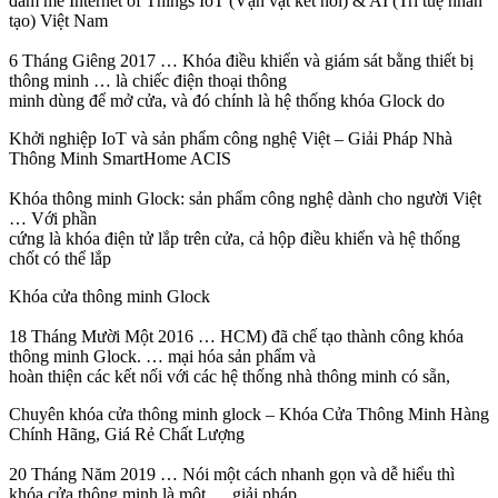
đam mê Internet of Things IoT (Vạn vật kết nối) & AI (Trí tuệ nhân
tạo) Việt Nam
6 Tháng Giêng 2017 … Khóa điều khiển và giám sát bằng thiết bị
thông minh … là chiếc điện thoại thông
minh dùng để mở cửa, và đó chính là hệ thống khóa Glock do
Khởi nghiệp IoT và sản phẩm công nghệ Việt – Giải Pháp Nhà
Thông Minh SmartHome ACIS
Khóa thông minh Glock: sản phẩm công nghệ dành cho người Việt
… Với phần
cứng là khóa điện tử lắp trên cửa, cả hộp điều khiển và hệ thống
chốt có thể lắp
Khóa cửa thông minh Glock
18 Tháng Mười Một 2016 … HCM) đã chế tạo thành công khóa
thông minh Glock. … mại hóa sản phẩm và
hoàn thiện các kết nối với các hệ thống nhà thông minh có sẵn,
Chuyên khóa cửa thông minh glock – Khóa Cửa Thông Minh Hàng
Chính Hãng, Giá Rẻ Chất Lượng
20 Tháng Năm 2019 … Nói một cách nhanh gọn và dễ hiểu thì
khóa cửa thông minh là một … giải pháp