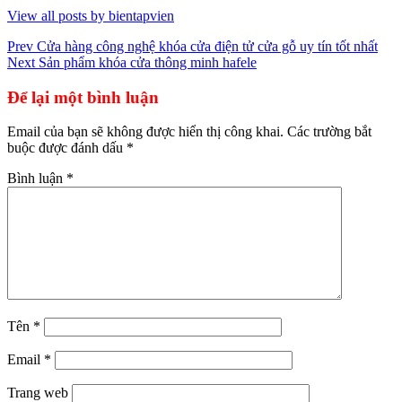
View all posts by bientapvien
Điều
Prev
Cửa hàng công nghệ khóa cửa điện tử cửa gỗ uy tín tốt nhất
Next
Sản phẩm khóa cửa thông minh hafele
hướng
bài
Để lại một bình luận
viết
Email của bạn sẽ không được hiển thị công khai.
Các trường bắt
buộc được đánh dấu
*
Bình luận
*
Tên
*
Email
*
Trang web