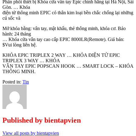
Phân phối thiết bị Khóa cửa vân tay Epic chính hãng tại Hà Nội, Sài
Gòn. … Khóa
điện tử thông minh EPIC có thân kim loại bền chắc chống lại những
cú sốc và
Mở khóa bằng: vân tay, mật khẩu, thẻ thông minh, khóa cơ. Bảo
hành: 24 tháng
… Khóa cửa vân tay cao cấp EPIC 8000LR(Remote). Giá bán:
$Vui lòng liên hệ.
KHÓA EPIC TRIPLEX 2 WAY … KHÓA ĐIỆN TỬ EPIC
TRIPLEX 3 WAY … KHÓA
VÂN TAY EPIC POPSCAN HOOK … SMART LOCK – KHÓA
THÔNG MINH.
Posted in:
Tin
Published by
bientapvien
View all posts by bientapvien