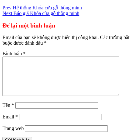
Điều
Prev
Hệ thống Khóa cửa gỗ thông minh
Next
Báo giá Khóa cửa gỗ thông minh
hướng
bài
Để lại một bình luận
viết
Email của bạn sẽ không được hiển thị công khai.
Các trường bắt
buộc được đánh dấu
*
Bình luận
*
Tên
*
Email
*
Trang web