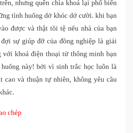
rên, nhưng quên chìa khoá lại phổ biến
ững tình huống dở khóc dở cười. khi bạn
ào được và thật tồi tệ nếu nhà của bạn
đợi sự giúp đỡ của đồng nghiệp là giải
 với khoá điện thoại tử thông minh bạn
 huống này! bởi vì sinh trắc học luôn là
t cao và thuận tự nhiên, không yêu cầu
 khác.
sao chép