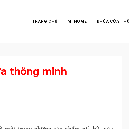
TRANG CHỦ
MI HOME
KHÓA CỬA TH
ửa thông minh