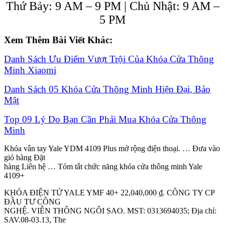
Thứ Bảy: 9 AM – 9 PM | Chủ Nhật: 9 AM –
5 PM
Xem Thêm Bài Viết Khác:
Danh Sách Ưu Điểm Vượt Trội Của Khóa Cửa Thông
Minh Xiaomi
Danh Sách 05 Khóa Cửa Thông Minh Hiện Đại, Bảo
Mật
Top 09 Lý Do Bạn Cần Phải Mua Khóa Cửa Thông
Minh
Khóa vân tay Yale YDM 4109 Plus mở rộng điện thoại. … Đưa vào
giỏ hàng Đặt
hàng Liên hệ … Tóm tắt chức năng khóa cửa thông minh Yale
4109+
KHÓA ĐIỆN TỬ YALE YMF 40+ 22,040,000 ₫. CÔNG TY CP
ĐẦU TƯ CÔNG
NGHỆ. VIỄN THÔNG NGÔI SAO. MST: 0313694035; Địa chỉ:
SAV.08-03.13, The