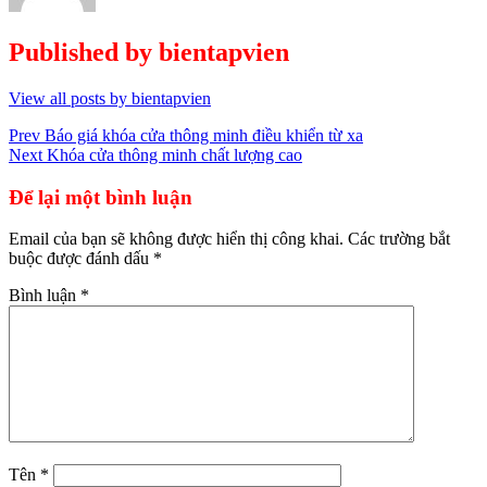
Published by
bientapvien
View all posts by bientapvien
Điều
Prev
Báo giá khóa cửa thông minh điều khiển từ xa
Next
Khóa cửa thông minh chất lượng cao
hướng
bài
Để lại một bình luận
viết
Email của bạn sẽ không được hiển thị công khai.
Các trường bắt
buộc được đánh dấu
*
Bình luận
*
Tên
*