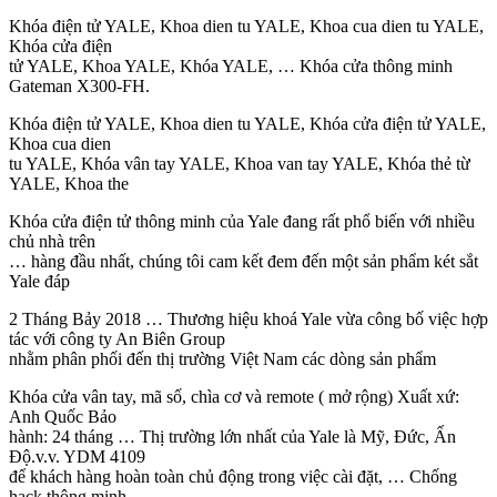
Khóa điện tử YALE, Khoa dien tu YALE, Khoa cua dien tu YALE,
Khóa cửa điện
tử YALE, Khoa YALE, Khóa YALE, … Khóa cửa thông minh
Gateman X300-FH.
Khóa điện tử YALE, Khoa dien tu YALE, Khóa cửa điện tử YALE,
Khoa cua dien
tu YALE, Khóa vân tay YALE, Khoa van tay YALE, Khóa thẻ từ
YALE, Khoa the
Khóa cửa điện tử thông minh của Yale đang rất phổ biến với nhiều
chủ nhà trên
… hàng đầu nhất, chúng tôi cam kết đem đến một sản phẩm két sắt
Yale đáp
2 Tháng Bảy 2018 … Thương hiệu khoá Yale vừa công bố việc hợp
tác với công ty An Biên Group
nhằm phân phối đến thị trường Việt Nam các dòng sản phẩm
Khóa cửa vân tay, mã số, chìa cơ và remote ( mở rộng) Xuất xứ:
Anh Quốc Bảo
hành: 24 tháng … Thị trường lớn nhất của Yale là Mỹ, Đức, Ấn
Độ.v.v. YDM 4109
để khách hàng hoàn toàn chủ động trong việc cài đặt, … Chống
hack thông minh