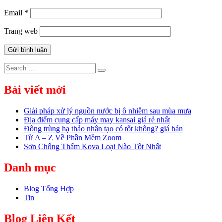
Email
*
Trang web
Search
Search
for:
Bài viết mới
Giải pháp xử lý nguồn nước bị ô nhiễm sau mùa mưa
Địa điểm cung cấp máy may kansai giá rẻ nhất
Đông trùng hạ thảo nhân tạo có tốt không? giá bán
Từ A – Z Về Phần Mềm Zoom
Sơn Chống Thấm Kova Loại Nào Tốt Nhất
Danh mục
Blog Tổng Hợp
Tin
Blog Liên Kết