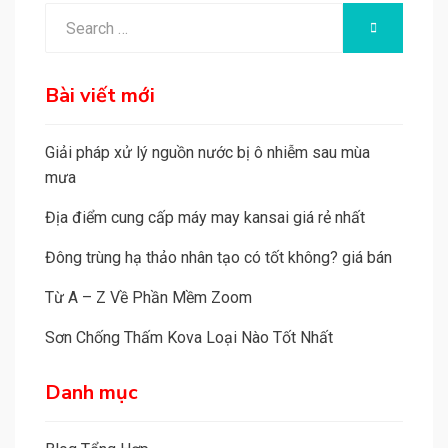
e
Search
SEARCH
r
for:
n
a
Bài viết mới
t
i
Giải pháp xử lý nguồn nước bị ô nhiễm sau mùa
v
mưa
e
Địa điểm cung cấp máy may kansai giá rẻ nhất
:
Đông trùng hạ thảo nhân tạo có tốt không? giá bán
Từ A – Z Về Phần Mềm Zoom
Sơn Chống Thấm Kova Loại Nào Tốt Nhất
Danh mục