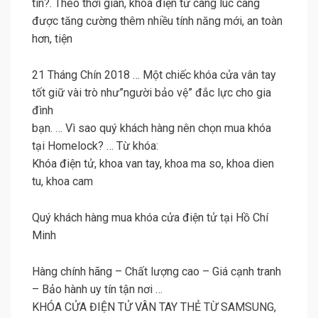
tín?. Theo thời gian, khóa điện tử càng lúc càng
được tăng cường thêm nhiều tính năng mới, an toàn
hơn, tiện
21 Tháng Chín 2018 … Một chiếc khóa cửa vân tay
tốt giữ vài trò như”người bảo vệ” đắc lực cho gia
đình
bạn. … Vì sao quý khách hàng nên chọn mua khóa
tại Homelock? … Từ khóa:
Khóa điện tử, khoa van tay, khoa ma so, khoa dien
tu, khoa cam
Quý khách hàng mua khóa cửa điện tử tại Hồ Chí
Minh
Hàng chính hãng – Chất lượng cao – Giá cạnh tranh
– Bảo hành uy tín tận nơi …
KHÓA CỬA ĐIỆN TỬ VÂN TAY THẺ TỪ SAMSUNG,