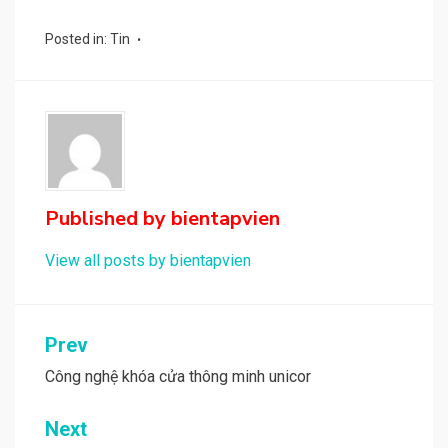
Posted in:
Tin
Published by
bientapvien
View all posts by bientapvien
Điều
Prev
hướng
Công nghệ khóa cửa thông minh unicor
bài
Next