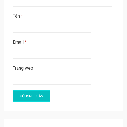
Tên
*
Email
*
Trang web
A
l
t