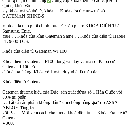
Chứng nhận chính hãng
Cung cấp khóa điện tử cao cấp Hàn
Quốc, khóa vân
tay, khóa mã số thẻ từ, khóa … Khóa cửa thẻ từ – mã số
GATEMAN SHINE-S.
Vinlock là nhà phối chính thức các sản phẩm KHÓA ĐIỆN TỬ
Samsung, Epic,
Yale … Khóa cửa kính Gateman Shine … Khóa cửa điện tử Hafele
EL 9000 TCS.
Khóa cửa điện tử Gateman WF100
Khóa điện tử Gateman F100 dùng vân tay và mã số. Khóa cửa
Gateman F100 có
chốt dạng thẳng. Khóa có 1 màu duy nhất là màu đen.
Khóa điện tử Gateman
Gateman thương hiệu của Đức, sản xuất đứng số 1 Hàn Quốc với
80% thị phần,
… Tất cả sản phẩm không dán “tem chống hàng giả” do ASSA
ABLOY đăng ký
với Bộ … Mời xem cách chọn mua khoá điện tử … Khóa cửa thẻ từ
Gateman
V300.