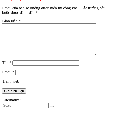
viết
Email của bạn sẽ không được hiển thị công khai.
Các trường bắt
buộc được đánh dấu
*
Bình luận
*
Tên
*
Email
*
Trang web
Alternative:
Search
Search
for: