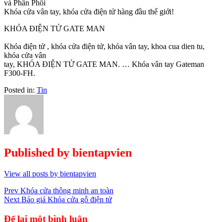
và Phân Phối
Khóa cửa vân tay, khóa cửa điện tử hàng đầu thế giới!
KHÓA ĐIỆN TỬ GATE MAN
Khóa điện tử , khóa cửa điện tử, khóa vân tay, khoa cua dien tu,
khóa cửa vân
tay, KHÓA ĐIỆN TỬ GATE MAN. … Khóa vân tay Gateman
F300-FH.
Posted in:
Tin
Published by
bientapvien
View all posts by bientapvien
Điều
Prev
Khóa cửa thông minh an toàn
Next
Báo giá Khóa cửa gỗ điện tử
hướng
bài
Để lại một bình luận