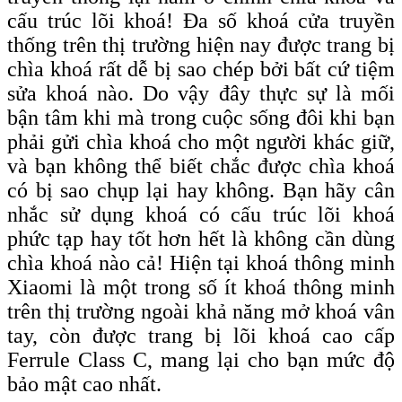
cấu trúc lõi khoá! Đa số khoá cửa truyền
thống trên thị trường hiện nay được trang bị
chìa khoá rất dễ bị sao chép bởi bất cứ tiệm
sửa khoá nào. Do vậy đây thực sự là mối
bận tâm khi mà trong cuộc sống đôi khi bạn
phải gửi chìa khoá cho một người khác giữ,
và bạn không thể biết chắc được chìa khoá
có bị sao chụp lại hay không. Bạn hãy cân
nhắc sử dụng khoá có cấu trúc lõi khoá
phức tạp hay tốt hơn hết là không cần dùng
chìa khoá nào cả! Hiện tại khoá thông minh
Xiaomi là một trong số ít khoá thông minh
trên thị trường ngoài khả năng mở khoá vân
tay, còn được trang bị lõi khoá c
ao
c
ấp
F
errule
C
lass C, mang lại cho bạn
mức độ
bảo mật cao nhất
.