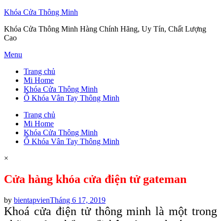
Khóa Cửa Thông Minh
Khóa Cửa Thông Minh Hàng Chính Hãng, Uy Tín, Chất Lượng
Cao
Skip
Menu
to
Trang chủ
content
Mi Home
Khóa Cửa Thông Minh
Ổ Khóa Vân Tay Thông Minh
Trang chủ
Mi Home
Khóa Cửa Thông Minh
Ổ Khóa Vân Tay Thông Minh
×
Cửa hàng khóa cửa điện tử gateman
Posted
by
bientapvien
Tháng 6 17, 2019
on
Khoá cửa điện tử thông minh là một trong