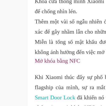
Khóa cửa thông minh Xiaomi 
để chống nhìn lén.
Thêm một vài số ngẫu nhiên ở
xác để gây nhầm lẫn cho những
Miễn là tổng số mật khẩu đư
không ảnh hưởng đến việc mở 
Mở khóa bằng NFC
Khi Xiaomi thúc đẩy sự phổ
flagship của mình, sự ra mắ
Smart Door Lock
đã khiến nó 