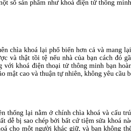
một số sản phẩm như khoá điện tử thông minh x
ên chìa khoá lại phổ biến hơn cả và mang lạ
c và thật tồi tệ nếu nhà của bạn cách đó g
g với khoá điện thoại tử thông minh bạn hoàn
ảo mật cao và thuận tự nhiên, không yêu cầu bấ
 thống lại nằm ở chính chìa khoá và cấu trú
rất dễ bị sao chép bởi bất cứ tiệm sửa khoá 
hoá cho một người khác giữ, và bạn không thể