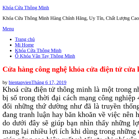
Khóa Cửa Thông Minh
Khóa Cửa Thông Minh Hàng Chính Hãng, Uy Tín, Chất Lượng Cao
Skip
Menu
to
Trang chủ
content
Mi Home
Khóa Cửa Thông Minh
Ổ Khóa Vân Tay Thông Minh
Cửa hàng công nghệ khóa cửa điện tử cửa 
Posted
by
bientapvien
Tháng 6 17, 2019
on
Khoá cửa điện tử thông minh là một trong nh
bị số trong thời đại cách mạng công nghiệp 
đổi những thứ dường như đã là truyền thốn
đang tranh luận hay băn khoăn về việc nên 
do dưới đây sẽ giúp bạn nhìn thấy những lợ
mang lại nhiều lợi ích khi dùng trong những