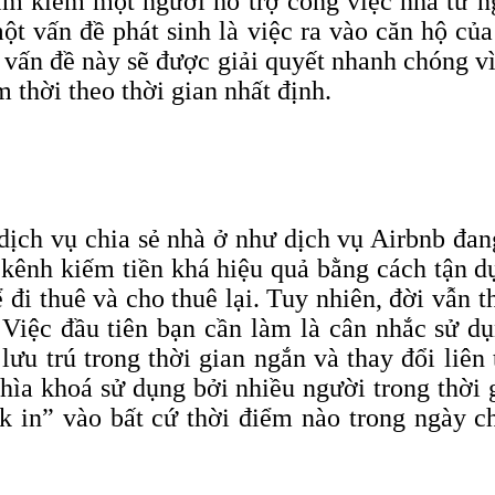
tìm kiếm một người hỗ trợ công việc nhà từ n
một vấn đề phát sinh là việc ra vào căn hộ c
 vấn đề này sẽ được giải quyết nhanh chóng v
 thời theo thời gian nhất định.
ịch vụ chia sẻ nhà ở như dịch vụ Airbnb đan
 kênh kiếm tiền khá hiệu quả bằng cách tận d
 đi thuê và cho thuê lại. Tuy nhiên, đời vẫn t
. Việc đầu tiên bạn cần làm là cân nhắc sử d
 lưu trú trong thời gian ngắn và thay đổi li
ìa khoá sử dụng bởi nhiều người trong thời
ck
in” vào bất cứ thời điểm nào trong ngày 