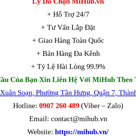
Lý Do Chọn MiHub.vn
+ Hỗ Trợ 24/7
+ Tư Vấn Lắp Đặt
+ Giao Hàng Toàn Quốc
+ Bán Hàng Đa Kênh
+ Tỷ Lệ Hài Lòng 99.9%
ầu Của Bạn Xin Liên Hệ Với MiHub Theo 
 Xuân Soạn, Phường Tân Hưng, Quận 7, Thàn
Hotline:
0907 260 489
(Viber – Zalo)
Email: contact@mihub.vn
Website:
https://mihub.vn/