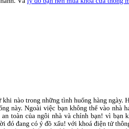
n hành. Và
lý do bạn nên mua khóa cửa thông 
ứ khi nào trong những tình huống hàng ngày.
huống này. Ngoài việc bạn không thể vào nhà 
ự an toàn của ngôi nhà và chính bạn! vì bạn 
ời đó đang có ý đồ xấu! với khoá điện tử thô