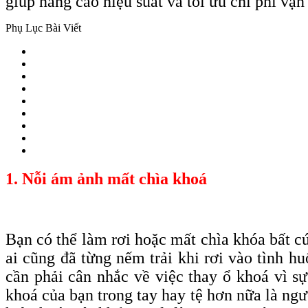
giúp nâng cao hiệu suất và tối ưu chi phí vậ
Phụ Lục Bài Viết
1. Nỗi ám ảnh mất chìa khoá
Bạn có thể làm rơi hoặc mất chìa
khóa
bất c
ai cũng đã từng nếm trải khi rơi vào tình 
cần phải cân nhắc về việc thay ổ khoá vì s
khoá của bạn trong tay hay tệ hơn nữa là ngư