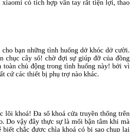
iaomi có tích hợp vân tay rất tiện lợi, thao
i cho bạn những tình huống dở khóc dở cười.
ần chục cây số! chờ đợi sự giúp đỡ của đồng
 toàn chủ động trong tình huống này! bởi vì
t cứ các thiết bị phụ trợ nào khác.
c lõi khoá! Đa số khoá cửa truyền thống trên
nào. Do vậy đây thực sự là mối bận tâm khi mà
 biết chắc được chìa khoá có bị sao chụp lại