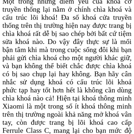
Một trong những điểm yếu của khoá cơ
truyền thống lại nằm ở chính chìa khoá và
cấu trúc lõi khoá! Đa số khoá cửa truyền
thống trên thị trường hiện nay được trang bị
chìa khoá rất dễ bị sao chép bởi bất cứ tiệm
sửa khoá nào. Do vậy đây thực sự là mối
bận tâm khi mà trong cuộc sống đôi khi bạn
phải gửi chìa khoá cho một người khác giữ,
và bạn không thể biết chắc được chìa khoá
có bị sao chụp lại hay không. Bạn hãy cân
nhắc sử dụng khoá có cấu trúc lõi khoá
phức tạp hay tốt hơn hết là không cần dùng
chìa khoá nào cả! Hiện tại khoá thông minh
Xiaomi là một trong số ít khoá thông minh
trên thị trường ngoài khả năng mở khoá vân
tay, còn được trang bị lõi khoá c
ao
c
ấp
F
errule
C
lass C, mang lại cho bạn
mức độ