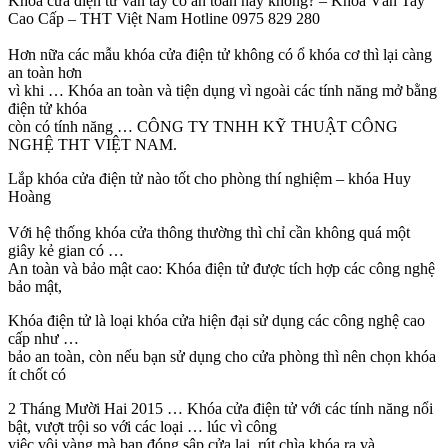
Khóa cửa điện tử vân tay có an toàn hay không? – Khóa Vân Tay
Cao Cấp – THT Việt Nam Hotline 0975 829 280
Hơn nữa các mẫu khóa cửa điện tử không có ổ khóa cơ thì lại càng
an toàn hơn
vì khi … Khóa an toàn và tiện dụng vì ngoài các tính năng mở bằng
điện tử khóa
còn có tính năng … CÔNG TY TNHH KỸ THUẬT CÔNG
NGHỆ THT VIỆT NAM.
Lắp khóa cửa điện tử nào tốt cho phòng thí nghiệm – khóa Huy
Hoàng
Với hệ thống khóa cửa thông thường thì chỉ cần không quá một
giây kẻ gian có …
An toàn và bảo mật cao: Khóa điện tử được tích hợp các công nghệ
bảo mật,
Khóa điện tử là loại khóa cửa hiện đại sử dụng các công nghệ cao
cấp như …
bảo an toàn, còn nếu bạn sử dụng cho cửa phòng thì nên chọn khóa
ít chốt có
2 Tháng Mười Hai 2015 … Khóa cửa điện tử với các tính năng nổi
bật, vượt trội so với các loại … lúc vì công
việc vội vàng mà bạn đóng sập cửa lại, rút chìa khóa ra và