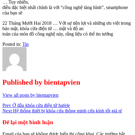
… Tuy nhiên,
điều đặc biệt nhất chính là với “công nghệ tàng hình”, smartphone
của bạn sẽ
22 Tháng Mười Hai 2018 … Với sự tiện lợi và những ưu việt trong
bảo mật, khóa cửa điện tử … mật và độ an
toàn của món đồ công nghệ này, rằng liệu có thể tin tưởng
Posted in:
Tin
Published by
bientapvien
View all posts by bientapvien
Điều
Prev
Ở đâu khóa cửa điện tử hafele
Next
Hệ thống thiết bị khóa cửa thông minh cửa kính tốt giá rẻ
hướng
bài
Để lại một bình luận
viết
Email của bạn sẽ không được hiển thị công khai.
Các trường bắt