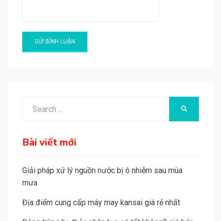
A
l
t
e
Search
SEARCH
r
for:
n
a
Bài viết mới
t
i
Giải pháp xử lý nguồn nước bị ô nhiễm sau mùa
v
mưa
e
Địa điểm cung cấp máy may kansai giá rẻ nhất
: