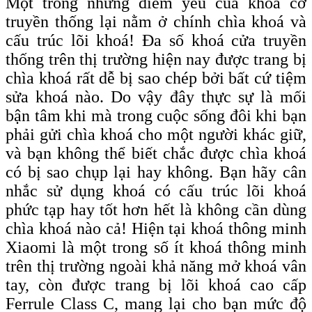
Một trong những điểm yếu của khoá cơ
truyền thống lại nằm ở chính chìa khoá và
cấu trúc lõi khoá! Đa số khoá cửa truyền
thống trên thị trường hiện nay được trang bị
chìa khoá rất dễ bị sao chép bởi bất cứ tiệm
sửa khoá nào. Do vậy đây thực sự là mối
bận tâm khi mà trong cuộc sống đôi khi bạn
phải gửi chìa khoá cho một người khác giữ,
và bạn không thể biết chắc được chìa khoá
có bị sao chụp lại hay không. Bạn hãy cân
nhắc sử dụng khoá có cấu trúc lõi khoá
phức tạp hay tốt hơn hết là không cần dùng
chìa khoá nào cả! Hiện tại khoá thông minh
Xiaomi là một trong số ít khoá thông minh
trên thị trường ngoài khả năng mở khoá vân
tay, còn được trang bị lõi khoá c
ao
c
ấp
F
errule
C
lass C, mang lại cho bạn
mức độ