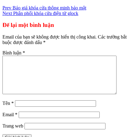
Điều
Prev
Báo giá khóa cửa thông minh bảo mật
Next
Phân phối khóa cửa điện tử glock
hướng
bài
Để lại một bình luận
viết
Email của bạn sẽ không được hiển thị công khai.
Các trường bắt
buộc được đánh dấu
*
Bình luận
*
Tên
*
Email
*
Trang web