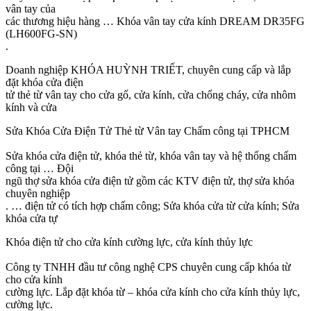
vân tay của
các thương hiệu hàng … Khóa vân tay cửa kính DREAM DR35FG
(LH600FG-SN)
.
Doanh nghiệp KHÓA HUỲNH TRIẾT, chuyên cung cấp và lắp
đặt khóa cửa điện
tử thẻ từ vân tay cho cửa gổ, cửa kính, cửa chống cháy, cửa nhôm
kính và cửa
Sửa Khóa Cửa Điện Tử Thẻ từ Vân tay Chấm công tại TPHCM
Sửa khóa cửa điện tử, khóa thẻ từ, khóa vân tay và hệ thống chấm
công tại … Đội
ngũ thợ sửa khóa cửa điện tử gồm các KTV điện tử, thợ sửa khóa
chuyên nghiệp
. … điện tử có tích hợp chấm công; Sửa khóa cửa từ cửa kính; Sửa
khóa cửa tự
Khóa điện tử cho cửa kính cường lực, cửa kính thủy lực
Công ty TNHH đầu tư công nghệ CPS chuyên cung cấp khóa từ
cho cửa kính
cường lực. Lắp đặt khóa từ – khóa cửa kính cho cửa kính thủy lực,
cường lực.