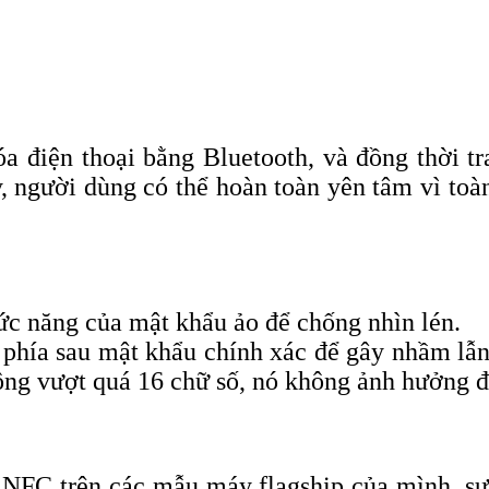
điện thoại bằng Bluetooth, và đồng thời tr
, người dùng có thể hoàn toàn yên tâm vì toà
c năng của mật khẩu ảo để chống nhìn lén.
phía sau mật khẩu chính xác để gây nhầm lẫn
ông vượt quá 16 chữ số, nó không ảnh hưởng 
 NFC trên các mẫu máy flagship của mình, s