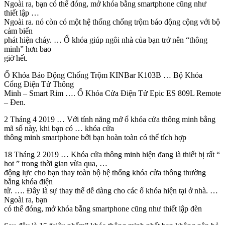
Ngoài ra, bạn có thể đóng, mở khóa bằng smartphone cũng như
thiết lập …
Ngoài ra. nó còn có một hệ thống chống trộm báo động cộng với bộ
cảm biến
phát hiện cháy. … Ổ khóa giúp ngôi nhà của bạn trở nên “thông
minh” hơn bao
giờ hết.
Ổ Khóa Báo Động Chống Trộm KINBar K103B … Bộ Khóa
Cổng Điện Tử Thông
Minh – Smart Rim …. Ổ Khóa Cửa Điện Tử Epic ES 809L Remote
– Đen.
2 Tháng 4 2019 … Với tính năng mở ổ khóa cửa thông minh bằng
mã số này, khi bạn có … khóa cửa
thông minh smartphone bởi bạn hoàn toàn có thể tích hợp
18 Tháng 2 2019 … Khóa cửa thông minh hiện đang là thiết bị rất “
hot ” trong thời gian vừa qua, …
động lực cho bạn thay toàn bộ hệ thống khóa cửa thông thường
bằng khóa điện
tử. …. Đây là sự thay thế dễ dàng cho các ổ khóa hiện tại ở nhà. …
Ngoài ra, bạn
có thể đóng, mở khóa bằng smartphone cũng như thiết lập đèn