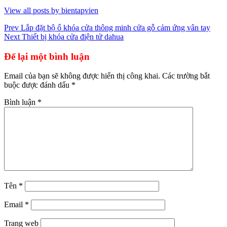
View all posts by bientapvien
Điều
Prev
Lắp đặt bộ ổ khóa cửa thông minh cửa gỗ cảm ứng vân tay
Next
Thiết bị khóa cửa điện tử dahua
hướng
bài
Để lại một bình luận
viết
Email của bạn sẽ không được hiển thị công khai.
Các trường bắt
buộc được đánh dấu
*
Bình luận
*
Tên
*
Email
*
Trang web