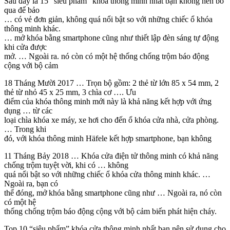
Sau đây là 15 “siêu phẩm” khóa thông minh nhất bạn không nên bỏ
qua để bảo
… có vẻ đơn giản, không quá nổi bật so với những chiếc ổ khóa
thông minh khác.
… mở khóa bằng smartphone cũng như thiết lập đèn sáng tự động
khi cửa được
mở. … Ngoài ra. nó còn có một hệ thống chống trộm báo động
cộng với bộ cảm
18 Tháng Mười 2017 … Trọn bộ gồm: 2 thẻ từ lớn 85 x 54 mm, 2
thẻ từ nhỏ 45 x 25 mm, 3 chìa cơ …. Ưu
điểm của khóa thông minh mới này là khả năng kết hợp với ứng
dụng … từ các
loại chìa khóa xe máy, xe hơi cho đến ổ khóa cửa nhà, cửa phòng.
… Trong khi
đó, với khóa thông minh Häfele kết hợp smartphone, bạn không
11 Tháng Bảy 2018 … Khóa cửa điện tử thông minh có khả năng
chống trộm tuyệt vời, khi có … không
quá nổi bật so với những chiếc ổ khóa cửa thông minh khác. …
Ngoài ra, bạn có
thể đóng, mở khóa bằng smartphone cũng như … Ngoài ra, nó còn
có một hệ
thống chống trộm báo động cộng với bộ cảm biến phát hiện cháy.
Top 10 “siêu phẩm” khóa cửa thông minh nhất bạn nên sử dụng cho