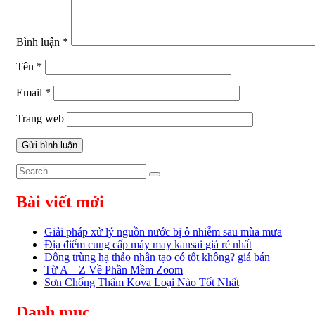
Bình luận
*
Tên
*
Email
*
Trang web
Search
Search
for:
Bài viết mới
Giải pháp xử lý nguồn nước bị ô nhiễm sau mùa mưa
Địa điểm cung cấp máy may kansai giá rẻ nhất
Đông trùng hạ thảo nhân tạo có tốt không? giá bán
Từ A – Z Về Phần Mềm Zoom
Sơn Chống Thấm Kova Loại Nào Tốt Nhất
Danh mục