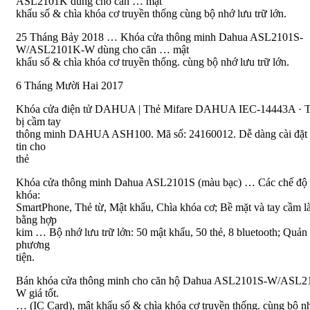
ASL2101K dùng cho căn … mật
khẩu số & chìa khóa cơ truyền thống cùng bộ nhớ lưu trữ lớn.
25 Tháng Bảy 2018 … Khóa cửa thông minh Dahua ASL2101S-
W/ASL2101K-W dùng cho căn … mật
khẩu số & chìa khóa cơ truyền thống. cùng bộ nhớ lưu trữ lớn.
6 Tháng Mười Hai 2017
Khóa cửa điện tử DAHUA | Thẻ Mifare DAHUA IEC-14443A · T
bị cầm tay
thông minh DAHUA ASH100. Mã số: 24160012. Dễ dàng cài đặt 
tin cho
thẻ
Khóa cửa thông minh Dahua ASL2101S (màu bạc) … Các chế độ
khóa:
SmartPhone, Thẻ từ, Mật khẩu, Chìa khóa cơ; Bề mặt và tay cầm 
bằng hợp
kim … Bộ nhớ lưu trữ lớn: 50 mật khẩu, 50 thẻ, 8 bluetooth; Quản 
phương
tiện.
Bán khóa cửa thông minh cho căn hộ Dahua ASL2101S-W/ASL2
W giá tốt.
… (IC Card), mật khẩu số & chìa khóa cơ truyền thống. cùng bộ n