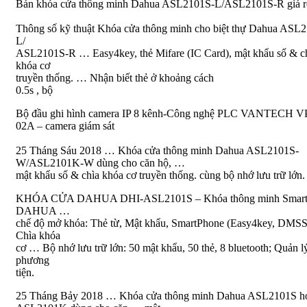
Bán khóa cửa thông minh Dahua ASL2101S-L/ASL2101S-R giá r
Thông số kỹ thuật Khóa cửa thông minh cho biệt thự Dahua ASL
L/
ASL2101S-R … Easy4key, thẻ Mifare (IC Card), mật khẩu số & c
khóa cơ
truyền thống. … Nhận biết thẻ ở khoảng cách
0.5s , bộ
Bộ đầu ghi hình camera IP 8 kênh-Công nghệ PLC VANTECH V
02A – camera giám sát
25 Tháng Sáu 2018 … Khóa cửa thông minh Dahua ASL2101S-
W/ASL2101K-W dùng cho căn hộ, …
mật khẩu số & chìa khóa cơ truyền thống. cùng bộ nhớ lưu trữ lớn.
KHÓA CỬA DAHUA DHI-ASL2101S – Khóa thông minh Smar
DAHUA …
chế độ mở khóa: Thẻ từ, Mật khẩu, SmartPhone (Easy4key, DMSS
Chìa khóa
cơ … Bộ nhớ lưu trữ lớn: 50 mật khẩu, 50 thẻ, 8 bluetooth; Quản l
phương
tiện.
25 Tháng Bảy 2018 … Khóa cửa thông minh Dahua ASL2101S h