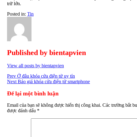
trữ lớn.
Posted in:
Tin
Published by
bientapvien
View all posts by bientapvien
Điều
Prev
Ở đâu khóa cửa điện tử uy tín
Next
Báo giá khóa cửa điện tử smartphone
hướng
bài
Để lại một bình luận
viết
Email của bạn sẽ không được hiển thị công khai.
Các trường bắt b
được đánh dấu
*