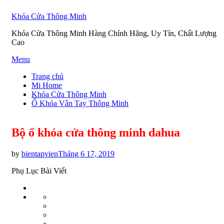
Khóa Cửa Thông Minh
Khóa Cửa Thông Minh Hàng Chính Hãng, Uy Tín, Chất Lượng
Cao
Skip
Menu
to
Trang chủ
content
Mi Home
Khóa Cửa Thông Minh
Ổ Khóa Vân Tay Thông Minh
Bộ ổ khóa cửa thông minh dahua
Posted
by
bientapvien
Tháng 6 17, 2019
on
Phụ Lục Bài Viết