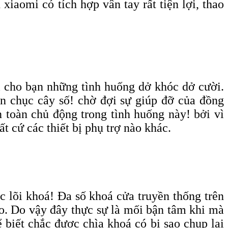
iaomi có tích hợp vân tay rất tiện lợi, thao
i cho bạn những tình huống dở khóc dở cười.
ần chục cây số! chờ đợi sự giúp đỡ của đồng
 toàn chủ động trong tình huống này! bởi vì
t cứ các thiết bị phụ trợ nào khác.
c lõi khoá! Đa số khoá cửa truyền thống trên
nào. Do vậy đây thực sự là mối bận tâm khi mà
 biết chắc được chìa khoá có bị sao chụp lại