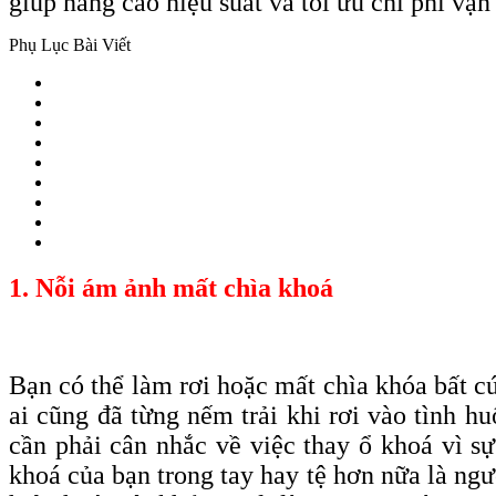
giúp nâng cao hiệu suất và tối ưu chi phí vậ
Phụ Lục Bài Viết
1. Nỗi ám ảnh mất chìa khoá
Bạn có thể làm rơi hoặc mất chìa
khóa
bất c
ai cũng đã từng nếm trải khi rơi vào tình 
cần phải cân nhắc về việc thay ổ khoá vì s
khoá của bạn trong tay hay tệ hơn nữa là ngư