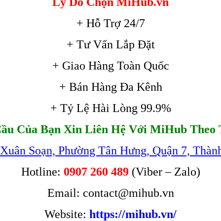
Lý Do Chọn MiHub.vn
+ Hỗ Trợ 24/7
+ Tư Vấn Lắp Đặt
+ Giao Hàng Toàn Quốc
+ Bán Hàng Đa Kênh
+ Tỷ Lệ Hài Lòng 99.9%
ầu Của Bạn Xin Liên Hệ Với MiHub Theo 
 Xuân Soạn, Phường Tân Hưng, Quận 7, Thàn
Hotline:
0907 260 489
(Viber – Zalo)
Email: contact@mihub.vn
Website:
https://mihub.vn/