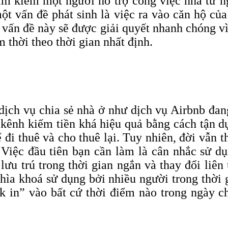
tìm kiếm một người hỗ trợ công việc nhà từ n
một vấn đề phát sinh là việc ra vào căn hộ c
 vấn đề này sẽ được giải quyết nhanh chóng v
 thời theo thời gian nhất định.
ịch vụ chia sẻ nhà ở như dịch vụ Airbnb đan
 kênh kiếm tiền khá hiệu quả bằng cách tận d
 đi thuê và cho thuê lại. Tuy nhiên, đời vẫn t
. Việc đầu tiên bạn cần làm là cân nhắc sử d
 lưu trú trong thời gian ngắn và thay đổi li
ìa khoá sử dụng bởi nhiều người trong thời
ck
in” vào bất cứ thời điểm nào trong ngày 