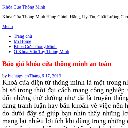
Khóa Cửa Thông Minh
Khóa Cửa Thông Minh Hàng Chính Hãng, Uy Tín, Chất Lượng Cao
Skip
Menu
to
Trang chủ
content
Mi Home
Khóa Cửa Thông Minh
Ổ Khóa Vân Tay Thông Minh
Báo giá khóa cửa thông minh an toàn
Posted
by
bientapvien
Tháng 6 17, 2019
on
Khoá cửa điện tử thông minh là một trong nh
bị số trong thời đại cách mạng công nghiệp 
đổi những thứ dường như đã là truyền thốn
đang tranh luận hay băn khoăn về việc nên 
do dưới đây sẽ giúp bạn nhìn thấy những lợ
mang lại nhiều lợi ích khi dùng trong những