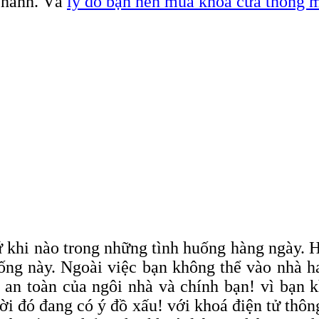
n hành. Và
lý do bạn nên mua khóa cửa thông 
ứ khi nào trong những tình huống hàng ngày.
huống này. Ngoài việc bạn không thể vào nhà 
ự an toàn của ngôi nhà và chính bạn! vì bạn 
ời đó đang có ý đồ xấu! với khoá điện tử thô