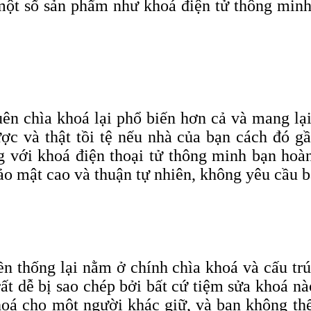
một số sản phẩm như khoá điện tử thông minh x
ên chìa khoá lại phổ biến hơn cả và mang lạ
c và thật tồi tệ nếu nhà của bạn cách đó g
g với khoá điện thoại tử thông minh bạn hoàn
ảo mật cao và thuận tự nhiên, không yêu cầu bấ
 thống lại nằm ở chính chìa khoá và cấu trú
rất dễ bị sao chép bởi bất cứ tiệm sửa khoá 
hoá cho một người khác giữ, và bạn không thể