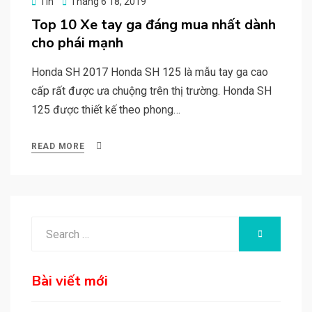
Posted
Tin
Tháng 6 18, 2019
on
Top 10 Xe tay ga đáng mua nhất dành
cho phái mạnh
Honda SH 2017 Honda SH 125 là mẫu tay ga cao
cấp rất được ưa chuộng trên thị trường. Honda SH
125 được thiết kế theo phong…
READ MORE
Search
SEARCH
for:
Bài viết mới