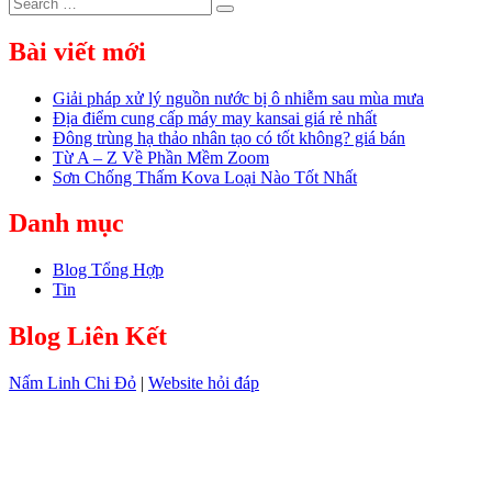
Search
Search
for:
Bài viết mới
Giải pháp xử lý nguồn nước bị ô nhiễm sau mùa mưa
Địa điểm cung cấp máy may kansai giá rẻ nhất
Đông trùng hạ thảo nhân tạo có tốt không? giá bán
Từ A – Z Về Phần Mềm Zoom
Sơn Chống Thấm Kova Loại Nào Tốt Nhất
Danh mục
Blog Tổng Hợp
Tin
Blog Liên Kết
Nấm Linh Chi Đỏ
|
Website hỏi đáp