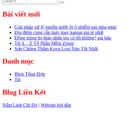
Search
Search
for:
Bài viết mới
Giải pháp xử lý nguồn nước bị ô nhiễm sau mùa mưa
Địa điểm cung cấp máy may kansai giá rẻ nhất
Đông trùng hạ thảo nhân tạo có tốt không? giá bán
Từ A – Z Về Phần Mềm Zoom
Sơn Chống Thấm Kova Loại Nào Tốt Nhất
Danh mục
Blog Tổng Hợp
Tin
Blog Liên Kết
Nấm Linh Chi Đỏ
|
Website hỏi đáp