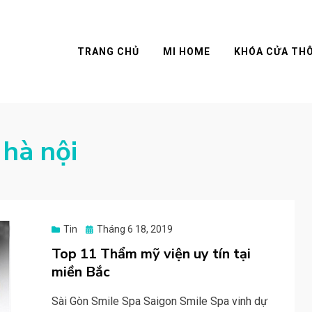
TRANG CHỦ
MI HOME
KHÓA CỬA TH
hà nội
Posted
Tin
Tháng 6 18, 2019
on
Top 11 Thẩm mỹ viện uy tín tại
miền Bắc
Sài Gòn Smile Spa Saigon Smile Spa vinh dự