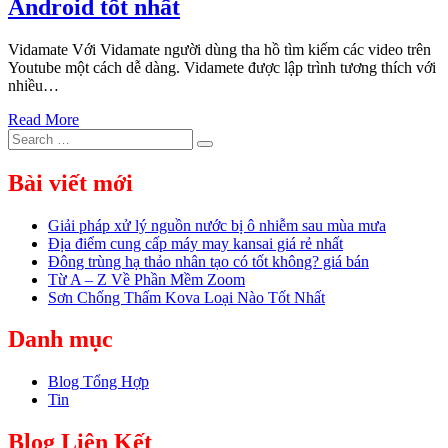
Android tốt nhất
Vidamate Với Vidamate người dùng tha hồ tìm kiếm các video trên
Youtube một cách dễ dàng. Vidamete được lập trình tương thích với
nhiều…
Read More
Search
Search
for:
Bài viết mới
Giải pháp xử lý nguồn nước bị ô nhiễm sau mùa mưa
Địa điểm cung cấp máy may kansai giá rẻ nhất
Đông trùng hạ thảo nhân tạo có tốt không? giá bán
Từ A – Z Về Phần Mềm Zoom
Sơn Chống Thấm Kova Loại Nào Tốt Nhất
Danh mục
Blog Tổng Hợp
Tin
Blog Liên Kết