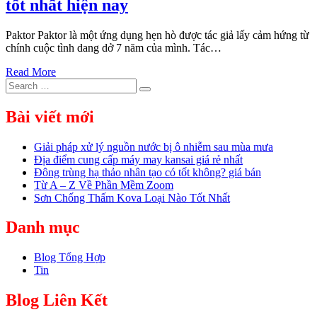
tốt nhất hiện nay
Paktor Paktor là một ứng dụng hẹn hò được tác giả lấy cảm hứng từ
chính cuộc tình dang dở 7 năm của mình. Tác…
Read More
Search
Search
for:
Bài viết mới
Giải pháp xử lý nguồn nước bị ô nhiễm sau mùa mưa
Địa điểm cung cấp máy may kansai giá rẻ nhất
Đông trùng hạ thảo nhân tạo có tốt không? giá bán
Từ A – Z Về Phần Mềm Zoom
Sơn Chống Thấm Kova Loại Nào Tốt Nhất
Danh mục
Blog Tổng Hợp
Tin
Blog Liên Kết