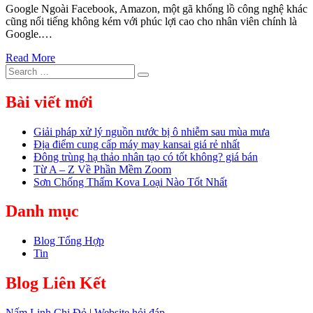
Google Ngoài Facebook, Amazon, một gã khổng lồ công nghệ khác
cũng nổi tiếng không kém với phúc lợi cao cho nhân viên chính là
Google.…
Read More
Search
Search
for:
Bài viết mới
Giải pháp xử lý nguồn nước bị ô nhiễm sau mùa mưa
Địa điểm cung cấp máy may kansai giá rẻ nhất
Đông trùng hạ thảo nhân tạo có tốt không? giá bán
Từ A – Z Về Phần Mềm Zoom
Sơn Chống Thấm Kova Loại Nào Tốt Nhất
Danh mục
Blog Tổng Hợp
Tin
Blog Liên Kết
Nấm Linh Chi Đỏ
|
Website hỏi đáp