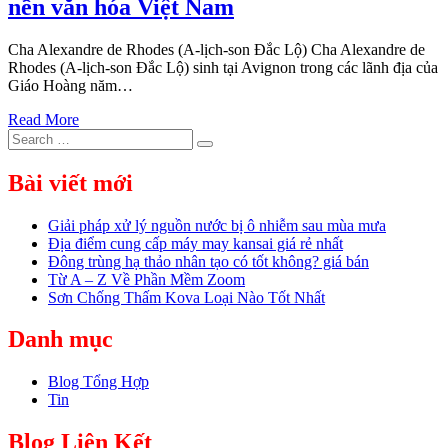
nền văn hóa Việt Nam
Cha Alexandre de Rhodes (A-lịch-son Đắc Lộ) Cha Alexandre de
Rhodes (A-lịch-son Đắc Lộ) sinh tại Avignon trong các lãnh địa của
Giáo Hoàng năm…
Read More
Search
Search
for:
Bài viết mới
Giải pháp xử lý nguồn nước bị ô nhiễm sau mùa mưa
Địa điểm cung cấp máy may kansai giá rẻ nhất
Đông trùng hạ thảo nhân tạo có tốt không? giá bán
Từ A – Z Về Phần Mềm Zoom
Sơn Chống Thấm Kova Loại Nào Tốt Nhất
Danh mục
Blog Tổng Hợp
Tin
Blog Liên Kết