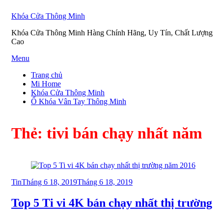
Khóa Cửa Thông Minh
Khóa Cửa Thông Minh Hàng Chính Hãng, Uy Tín, Chất Lượng
Cao
Skip
Menu
to
Trang chủ
content
Mi Home
Khóa Cửa Thông Minh
Ổ Khóa Vân Tay Thông Minh
Thẻ:
tivi bán chạy nhất năm
Posted
Tin
Tháng 6 18, 2019
Tháng 6 18, 2019
on
Top 5 Ti vi 4K bán chạy nhất thị trường