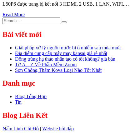
L50P6 được trang bị kết nối 3 HDMI, 2 USB, 1 LAN, WIFI,…
Read More
Search
Search
for:
Bài viết mới
Giải pháp xử lý nguồn nước bị ô nhiễm sau mùa mưa
Địa điểm cung cấp máy may kansai giá rẻ nhất
Đông trùng hạ thảo nhân tạo có tốt không? giá bán
Từ A – Z Về Phần Mềm Zoom
Sơn Chống Thấm Kova Loại Nào Tốt Nhất
Danh mục
Blog Tổng Hợp
Tin
Blog Liên Kết
Nấm Linh Chi Đỏ
|
Website hỏi đáp