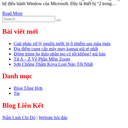
hệ điều hành Window của Microsoft. Đây là thiết bị “2 trong…
Read More
Search
Search
for:
Bài viết mới
Giải pháp xử lý nguồn nước bị ô nhiễm sau mùa mưa
Địa điểm cung cấp máy may kansai giá rẻ nhất
Đông trùng hạ thảo nhân tạo có tốt không? giá bán
Từ A – Z Về Phần Mềm Zoom
Sơn Chống Thấm Kova Loại Nào Tốt Nhất
Danh mục
Blog Tổng Hợp
Tin
Blog Liên Kết
Nấm Linh Chi Đỏ
|
Website hỏi đáp