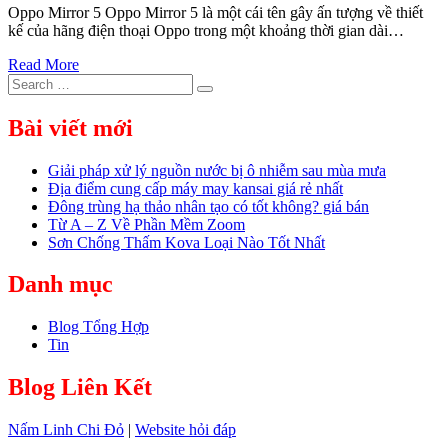
Oppo Mirror 5 Oppo Mirror 5 là một cái tên gây ấn tượng về thiết
kế của hãng điện thoại Oppo trong một khoảng thời gian dài…
Read More
Search
Search
for:
Bài viết mới
Giải pháp xử lý nguồn nước bị ô nhiễm sau mùa mưa
Địa điểm cung cấp máy may kansai giá rẻ nhất
Đông trùng hạ thảo nhân tạo có tốt không? giá bán
Từ A – Z Về Phần Mềm Zoom
Sơn Chống Thấm Kova Loại Nào Tốt Nhất
Danh mục
Blog Tổng Hợp
Tin
Blog Liên Kết
Nấm Linh Chi Đỏ
|
Website hỏi đáp