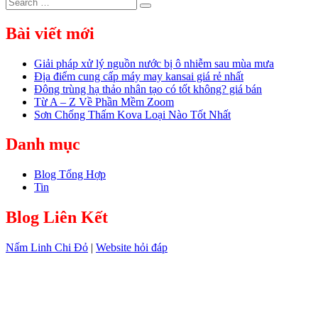
Search
Search
for:
Bài viết mới
Giải pháp xử lý nguồn nước bị ô nhiễm sau mùa mưa
Địa điểm cung cấp máy may kansai giá rẻ nhất
Đông trùng hạ thảo nhân tạo có tốt không? giá bán
Từ A – Z Về Phần Mềm Zoom
Sơn Chống Thấm Kova Loại Nào Tốt Nhất
Danh mục
Blog Tổng Hợp
Tin
Blog Liên Kết
Nấm Linh Chi Đỏ
|
Website hỏi đáp