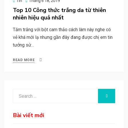
Posted
Tin
Tháng 6 18, 2019
on
Top 10 Công thức trắng da từ thiên
nhiên hiệu quả nhất
Tắm trắng với bột cam thảo cách làm này nghe có
vẻ khá mới lạ nhưng gần đây đang được chị em tin
tưởng sử…
READ MORE
Search
SEARCH
for:
Bài viết mới