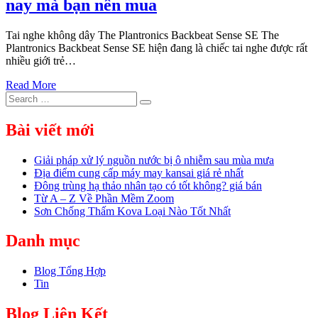
nay mà bạn nên mua
Tai nghe không dây The Plantronics Backbeat Sense SE The
Plantronics Backbeat Sense SE hiện đang là chiếc tai nghe được rất
nhiều giới trẻ…
Read More
Search
Search
for:
Bài viết mới
Giải pháp xử lý nguồn nước bị ô nhiễm sau mùa mưa
Địa điểm cung cấp máy may kansai giá rẻ nhất
Đông trùng hạ thảo nhân tạo có tốt không? giá bán
Từ A – Z Về Phần Mềm Zoom
Sơn Chống Thấm Kova Loại Nào Tốt Nhất
Danh mục
Blog Tổng Hợp
Tin
Blog Liên Kết